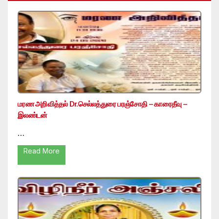
மரண அறிவித்தல் Dr.செல்லத்துரை பரஞ்சோதி – காரைதீவு –
இலண்டன்
…
Read More