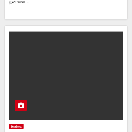
தன்னை…
இலங்கை