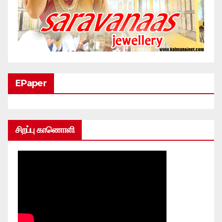
EPaper
சிறப்பு காணொளி