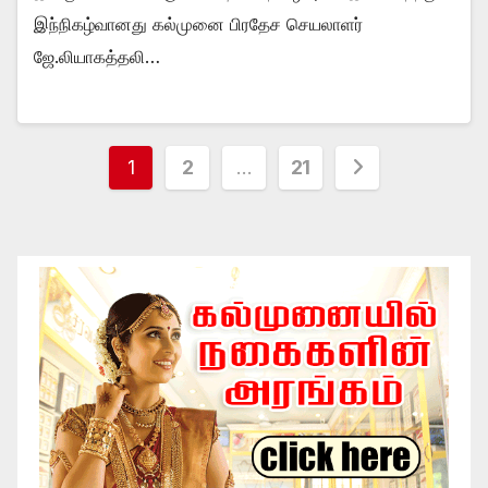
இந்நிகழ்வானது கல்முனை பிரதேச செயலாளர்
ஜே.லியாகத்தலி…
Posts
1
2
…
21
pagination