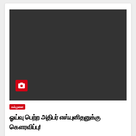
கல்முனை
ஓய்வு பெற்ற அதிபர் எஸ்.புனிதனுக்கு
கௌரவிப்பு!