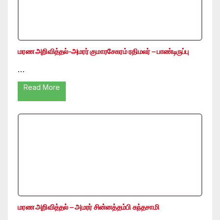
மரண அறிவித்தல்-அமரர் குமாரசேகரம் ரதிமலர் – பாண்டிருப்பு
…
Read More
மரண அறிவித்தல் – அமரர் சின்னத்தம்பி கந்தசாமி