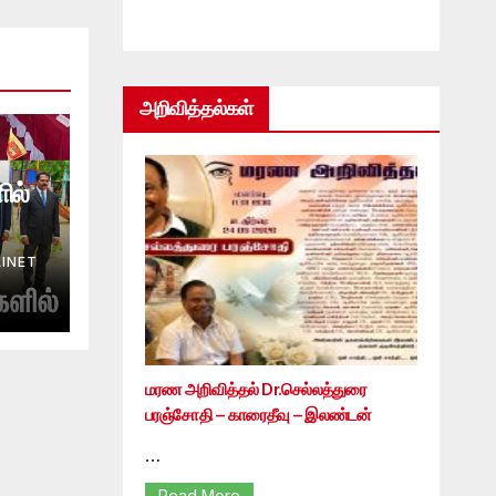
அறிவித்தல்கள்
ில்
INET
மரண அறிவித்தல் Dr.செல்லத்துரை
பரஞ்சோதி – காரைதீவு – இலண்டன்
…
Read More