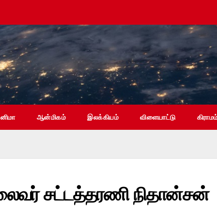
ினிமா
ஆன்மிகம்
இலக்கியம்
விளையாட்டு
கிராமம
ைவர் சட்டத்தரணி நிதான்சன்