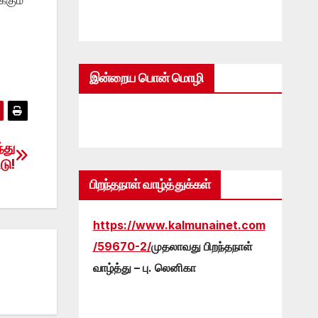
இன்றைய பொன் மொழி
்து
டு!
பிறந்தநாள் வாழ்த்துக்கள்
https://www.kalmunainet.com
/59670-2/
முதலாவது பிறந்தநாள்
வாழ்த்து – பு. லெனிகா