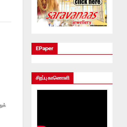
EPaper
சிறப்பு காணொளி
ுக்