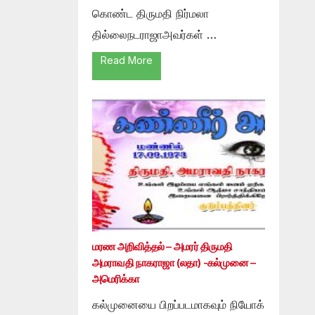
கொண்ட திருமதி நிர்மலா
தில்லைநடராஜாஅவர்கள் …
Read More
மரண அறிவித்தல் – அமரர் திருமதி
அமராவதி நாகராஜா (லதா) -கல்முனை –
அமெரிக்கா
கல்முனையை பிறப்படமாகவும் நியோக்