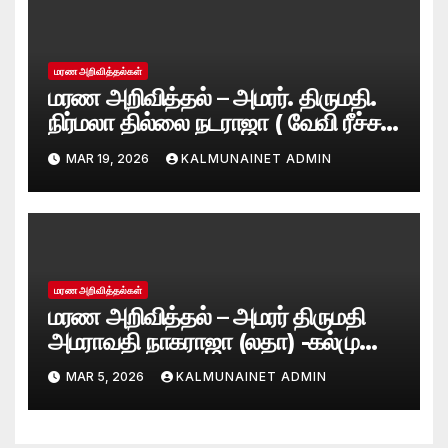
மரண அறிவித்தல்கள்
மரண அறிவித்தல் – அமரர். திருமதி.
நிர்மலா தில்லை நடராஜா ( வேவி ரீச்சர்
)– பாண்டிருப்பு
MAR 19, 2026
KALMUNAINET ADMIN
மரண அறிவித்தல்கள்
மரண அறிவித்தல் – அமரர் திருமதி
அமராவதி நாகராஜா (லதா) -கல்முனை
– அமெரிக்கா
MAR 5, 2026
KALMUNAINET ADMIN