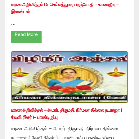
மரண அறிவித்தல் Dr.செல்லத்துரை பரஞ்சோதி – காரைதீவு –
இலண்டன்
…
Read More
மரண அறிவித்தல் – அமரர். திருமதி. நிர்மலா தில்லை நடராஜா (
வேவி ரீச்சர் )– பாண்டிருப்பு
மரண அறிவித்தல் – அமரர். திருமதி. நிர்மலா தில்லை
நடராஜா ( வேவி ரீச்சர் )– பாண்டிருப்பு பாண்டிருப்பை