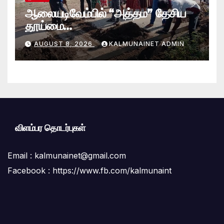
ஆலையடிவேம்பில் “அத்தம” தேசிய
தூய்மை
வேலைத்திட்டம்.:ஆலையடிவேம்பு
AUGUST 8, 2026
KALMUNAINET ADMIN
பிரதேச செயலகமும் பிரதேச சபையும்
இணைந்து விசேட தூய்மைப் பணி.
விளம்பர தொடர்புகள்
Email :
kalmunainet@gmail.com
Facebook : https://www.fb.com/kalmunaint