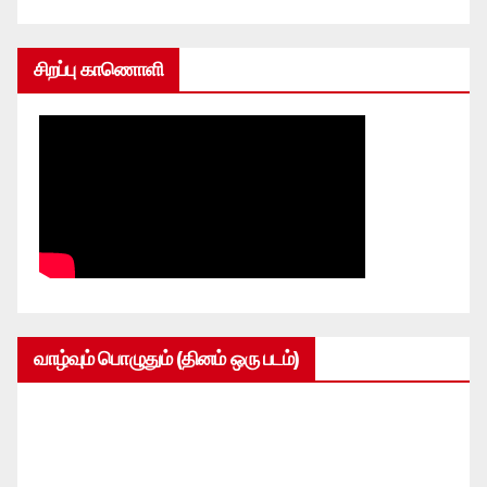
சிறப்பு காணொளி
வாழ்வும் பொழுதும் (தினம் ஒரு படம்)