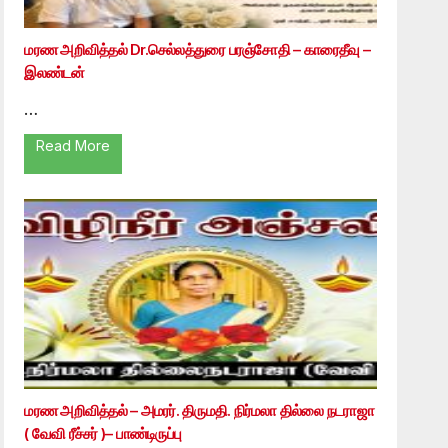
மரண அறிவித்தல் Dr.செல்லத்துரை பரஞ்சோதி – காரைதீவு –
இலண்டன்
…
Read More
மரண அறிவித்தல் – அமரர். திருமதி. நிர்மலா தில்லை நடராஜா
( வேவி ரீச்சர் )– பாண்டிருப்பு