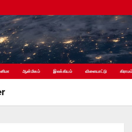
ினிமா
ஆன்மிகம்
இலக்கியம்
விளையாட்டு
கிராமம
er