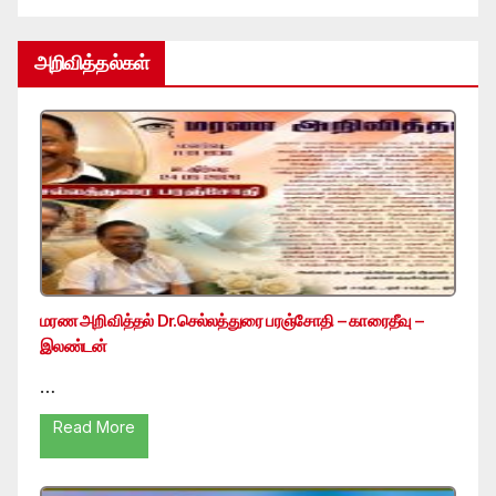
அறிவித்தல்கள்
மரண அறிவித்தல் Dr.செல்லத்துரை பரஞ்சோதி – காரைதீவு –
இலண்டன்
…
Read More