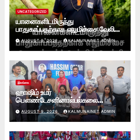
UNCATEGORIZED
யானைகளிடமிருந்து
பாதுகாப்பதற்காக எலுமிச்சை வேலி
அமைத்தல்’ ஆய்வில் வெற்றி
AUGUST 9, 2026
KALMUNAINET ADMIN
என்கிறார் வினோஜ்குமார்
இலங்கை
ஹாஷிம் உமர்
பௌண்டேசனினால்பல்கலை
மாணவர்களுக்குமடி கணனி
AUGUST 9, 2026
KALMUNAINET ADMIN
அன்பளிப்பு.!