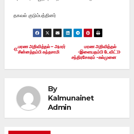
தகவல் குடும்பத்தினர்
மரண அறிவித்தல் – அமரர்
மரண அறிவித்தல்
Post
சின்னத்தம்பி கந்தசாமி
-இளையதம்பி டேவிட்
சந்திரசேகரம் -கல்முனை
navigation
By
Kalmunainet
Admin