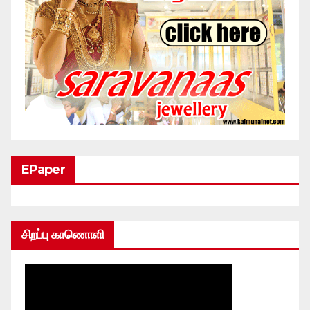
EPaper
சிறப்பு காணொளி