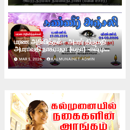
மரண அறிவித்தல்கள்
மரண அறிவித்தல் – அமரர் திருமதி
அமராவதி நாகராஜா (லதா) -கல்முனை
– அமெரிக்கா
MAR 5, 2026
KALMUNAINET ADMIN