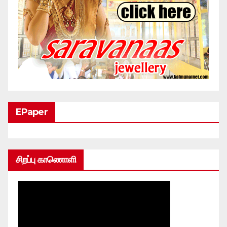
EPaper
சிறப்பு காணொளி