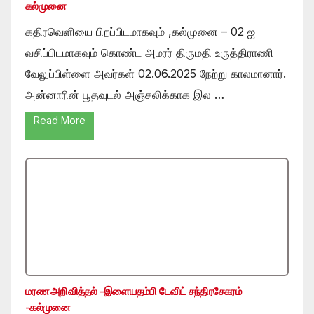
கல்முனை
கதிரவெளியை பிறப்பிடமாகவும் ,கல்முனை – 02 ஐ
வசிப்பிடமாகவும் கொண்ட அமரர் திருமதி உருத்திராணி
வேலுப்பிள்ளை அவர்கள் 02.06.2025 நேற்று காலமானார்.
அன்னாரின் பூதவுடல் அஞ்சலிக்காக இல …
Read More
மரண அறிவித்தல் -இளையதம்பி டேவிட் சந்திரசேகரம்
-கல்முனை