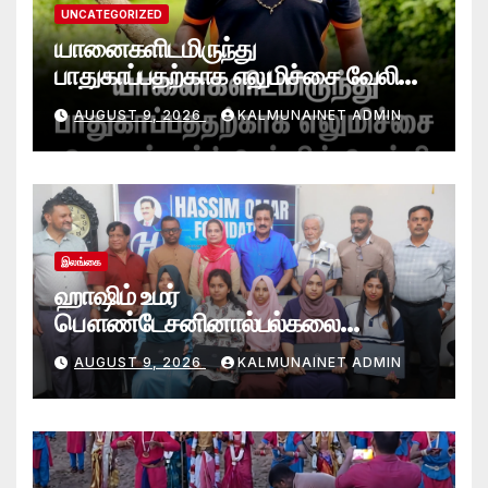
UNCATEGORIZED
யானைகளிடமிருந்து
பாதுகாப்பதற்காக எலுமிச்சை வேலி
அமைத்தல்’ ஆய்வில் வெற்றி
AUGUST 9, 2026
KALMUNAINET ADMIN
என்கிறார் வினோஜ்குமார்
இலங்கை
ஹாஷிம் உமர்
பௌண்டேசனினால்பல்கலை
மாணவர்களுக்குமடி கணனி
AUGUST 9, 2026
KALMUNAINET ADMIN
அன்பளிப்பு.!