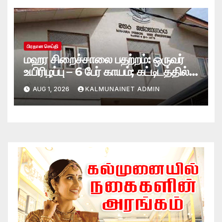
பிரதான செய்தி
மஹர சிறைச்சாலை பதற்றம்: ஒருவர்
உயிரிழப்பு – 6 பேர் காயம்; கட்டிடத்தில்
பாரிய தீ
AUG 1, 2026
KALMUNAINET ADMIN