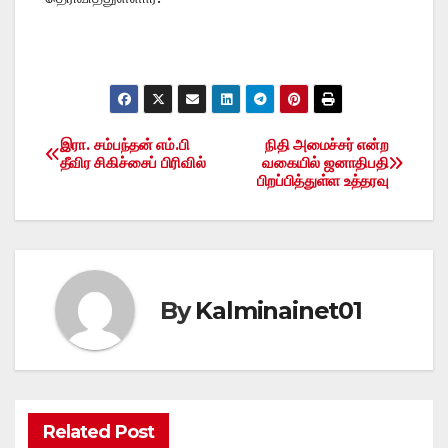
இரா. சம்பந்தன் எம்.பி
நிதி அமைச்சர் என்ற
Post
தீவிர சிகிச்சைப் பிரிவில்
வகையில் ஜனாதிபதி
பிறப்பித்துள்ள உத்தரவு
navigation
By
Kalminainet01
Related Post