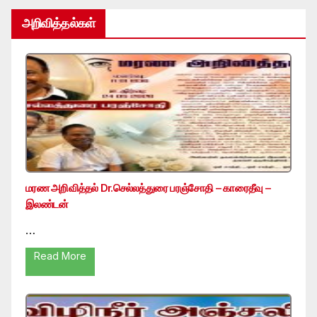
அறிவித்தல்கள்
மரண அறிவித்தல் Dr.செல்லத்துரை பரஞ்சோதி – காரைதீவு –
இலண்டன்
…
Read More