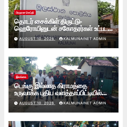
பிரதான செய்தி
தொடர் சைக்கிள் திருட்டு-
ஹெரோயினுடன் சகோதரர்கள் உட்பட
நால்வர் கல்முனை பொலிஸாரால்
AUGUST 10, 2026
KALMUNAINET ADMIN
கைது
இலங்கை
டெங்கு இல்லாத கிராமத்தை
உருவாக்க புதிய வளத்தாப்பிட்டியில்
கூட்டுப் பணி.
AUGUST 10, 2026
KALMUNAINET ADMIN