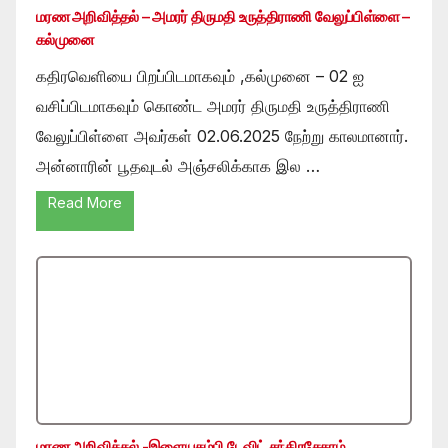
மரண அறிவித்தல் – அமரர் திருமதி உருத்திராணி வேலுப்பிள்ளை –
கல்முனை
கதிரவெளியை பிறப்பிடமாகவும் ,கல்முனை – 02 ஐ
வசிப்பிடமாகவும் கொண்ட அமரர் திருமதி உருத்திராணி
வேலுப்பிள்ளை அவர்கள் 02.06.2025 நேற்று காலமானார்.
அன்னாரின் பூதவுடல் அஞ்சலிக்காக இல …
Read More
மரண அறிவித்தல் -இளையதம்பி டேவிட் சந்திரசேகரம்