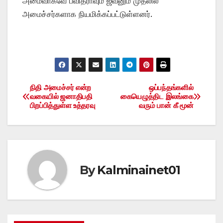
அமைவாகவே பவித்ராவும் ஜீவனும் முதலில்
அமைச்சர்களாக நியமிக்கப்பட்டுள்ளனர்.
நிதி அமைச்சர் என்ற
ஒப்பந்தங்களில்
Post
வகையில் ஜனாதிபதி
கையெழுத்திட இலங்கை
பிறப்பித்துள்ள உத்தரவு
வரும் பான் கீ மூன்
navigation
By
Kalminainet01