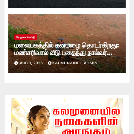
ஸ்காட் பெசென்ட்!
பிரதான செய்தி
மலையகத்தில் கனமழை தொடர்கிறது:
மண்சரிவால் வீடு புதைந்து நால்வர்
மாயம்
AUG 3, 2026
KALMUNAINET ADMIN