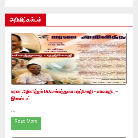
அறிவித்தல்கள்
மரண அறிவித்தல் Dr.செல்லத்துரை பரஞ்சோதி – காரைதீவு –
இலண்டன்
…
Read More