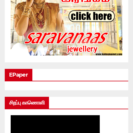
EPaper
சிறப்பு காணொளி