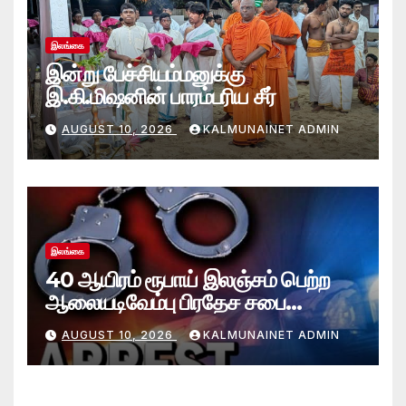
இலங்கை
இன்று பேச்சியம்மனுக்கு
இ.கி.மிஷனின் பாரம்பரிய சீர்
AUGUST 10, 2026
KALMUNAINET ADMIN
இலங்கை
40 ஆயிரம் ரூபாய் இலஞ்சம் பெற்ற
ஆலையடிவேம்பு பிரதேச சபை
தொழில்நுட்ப உத்தியோகத்தர் கைது
AUGUST 10, 2026
KALMUNAINET ADMIN