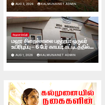
மாயம்
AUG 3, 2026
KALMUNAINET ADMIN
பிரதான செய்தி
மஹர சிறைச்சாலை பதற்றம்: ஒருவர்
உயிரிழப்பு – 6 பேர் காயம்; கட்டிடத்தில்
பாரிய தீ
AUG 1, 2026
KALMUNAINET ADMIN