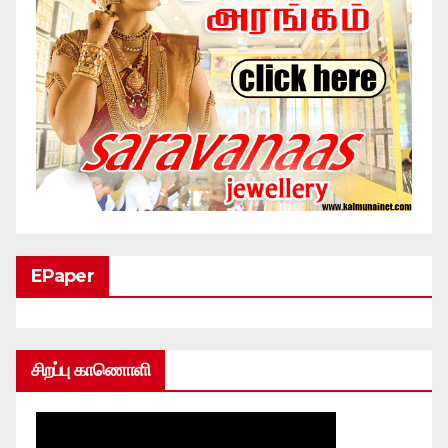
EPaper
சிறப்பு காணொளி