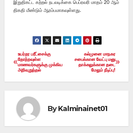
இறுதிகட்ட கற்றல் நடவடிக்கை பெப்ரவரி மாதம் 20 ஆம்
திகதி மீண்டும் ஆரம்பமாகவுள்ளது.
உயர்தர பரீட்சைக்கு
கல்முனை மாநகர
Post
தோற்றவுள்ள
சபைக்கான வேட்பு மனு
மாணவர்களுக்கு முக்கிய
தாக்கலுக்கான தடை
navigation
அறிவுறுத்தல்
மேலும் நீடிப்பு!
By
Kalminainet01