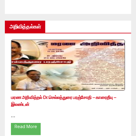
அறிவித்தல்கள்
மரண அறிவித்தல் Dr.செல்லத்துரை பரஞ்சோதி – காரைதீவு –
இலண்டன்
…
Read More