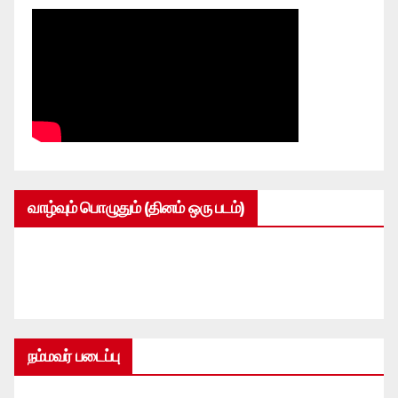
வாழ்வும் பொழுதும் (தினம் ஒரு படம்)
நம்மவர் படைப்பு