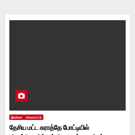
இலங்கை
விளையாட்டு
தேசிய மட்ட கராத்தே போட்டியில்