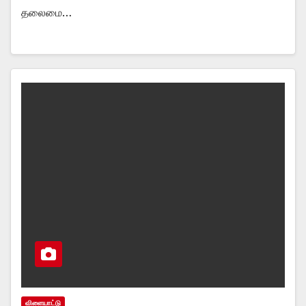
தலைமை…
விளையாட்டு