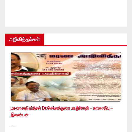
அறிவித்தல்கள்
மரண அறிவித்தல் Dr.செல்லத்துரை பரஞ்சோதி – காரைதீவு –
இலண்டன்
…