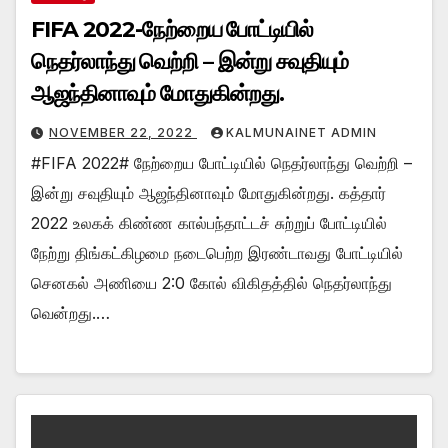
FIFA 2022-நேற்றைய போட்டியில்
நெதர்லாந்து வெற்றி – இன்று சவுதியும்
ஆஜந்தினாவும் மோதுகின்றது.
NOVEMBER 22, 2022
KALMUNAINET ADMIN
#FIFA 2022# நேற்றைய போட்டியில் நெதர்லாந்து வெற்றி –
இன்று சவுதியும் ஆஜந்தினாவும் மோதுகின்றது. கத்தார்
2022 உலகக் கிண்ண கால்பந்தாட்டச் சுற்றுப் போட்டியில்
நேற்று திங்கட்கிழமை நடைபெற்ற இரண்டாவது போட்டியில்
செனகல் அணியை 2:0 கோல் விகிதத்தில் நெதர்லாந்து
வென்றது.…