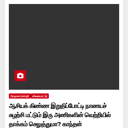
பிரதான செய்தி
விளையாட்டு
ஆசியக் கிண்ண இறுதிப்போட்டி நாணயச்
சுழற்சி மட்டும் இரு அணிகளின் வெற்றியில்
தாக்கம் செலுத்துமா? காந்தன்