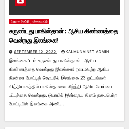
பிரதான செய்தி
விளையாட்டு
சுருண்டது பாகிஸ்தான் : ஆசிய கிண்ணத்தை
வென்றது இலங்கை!
SEPTEMBER 12, 2022
KALMUNAINET ADMIN
இலங்கையிடம் சுருண்டது பாகிஸ்தான் : ஆசிய
கிண்ணத்தை வென்றது இலங்கை! நடைபெற்ற ஆகிய
கிண்ண போட்டித் தொடரில் இலங்கை 23 ஓட்டங்கள்
வித்தியாசத்தில் பாகிஸ்தானை வீழ்த்தி ஆசிய கோப்பை
பட்டத்தை வென்றது. டுபாயில் இன்றைய தினம் நடைபெற்ற
போட்டியில் இலங்கை அணி…