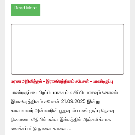
Read More
மரண அறிவித்தல் – இராசரெத்தினம் சபேசன் – பாண்டிருப்பு
பாண்டிருப்பை பிறப்பிடமாகவும் வசிப்பிடமாகவும் கொண்ட
இராசரெத்தினம் சபேசன் 21.09.2025 இன்று
காலமானார்.அன்னாரின் பூதவுடல் பாண்டிருப்பு நெசவு
நிலையை வீதியில் உள்ள இல்லத்தில் அஞ்சலிக்காக
வைக்கப்பட்டு நாளை காலை …