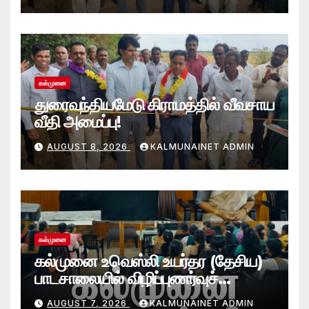
கல்முனை
துரைவந்தியமேடு கிராமத்தில் வீவசாய
வீதி அமைப்பு!
AUGUST 8, 2026
KALMUNAINET ADMIN
கல்முனை
கல்முனை உவெஸ்லி உயர்தர (தேசிய)
பாடசாலையில் விழிப்புணர்வுச்
செயலமர்வு
AUGUST 7, 2026
KALMUNAINET ADMIN