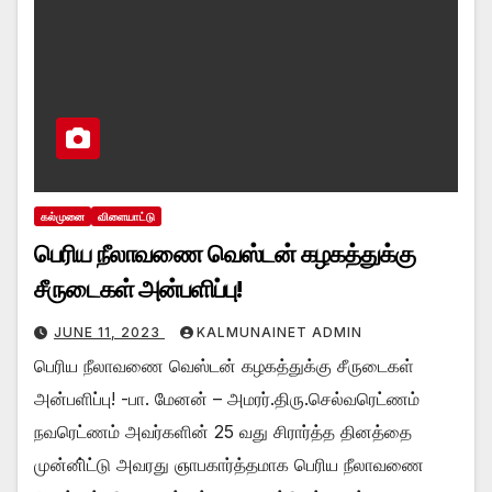
கல்முனை
விளையாட்டு
பெரிய நீலாவணை வெஸ்டன் கழகத்துக்கு
சீருடைகள் அன்பளிப்பு!
JUNE 11, 2023
KALMUNAINET ADMIN
பெரிய நீலாவணை வெஸ்டன் கழகத்துக்கு சீருடைகள்
அன்பளிப்பு! -பா. மேனன் – அமரர்.திரு.செல்வரெட்ணம்
நவரெட்ணம் அவர்களின் 25 வது சிரார்த்த தினத்தை
முன்னி்ட்டு அவரது ஞாபகார்த்தமாக பெரிய நீலாவணை