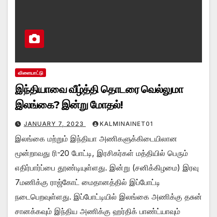
விளையாட்டு
இந்தியாவை வீழ்த்தி தொடரை வெல்லுமா
இலங்கை? இன்று மோதல்!
JANUARY 7, 2023
KALMINAINET01
இலங்கை மற்றும் இந்தியா அணிகளுக்கிடையிலான
மூன்றாவது ரி-20 போட்டி, இரசிகர்கள் மத்தியில் பெரும்
எதிர்பார்ப்பை தூண்டியுள்ளது. இன்று (சனிக்கிழமை) இரவு
7மணிக்கு ராஜ்கோட் மைதானத்தில் இப்போட்டி
நடைபெறவுள்ளது. இப்போட்டியில் இலங்கை அணிக்கு தசுன்
சானக்கவும் இந்திய அணிக்கு ஹர்திக் பாண்ட்யாவும்