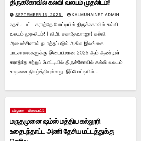
திருக்கோவில் கல்வி வலயம் முதலிடம்!
SEPTEMBER 15, 2025
KALMUNAINET ADMIN
தேசிய மட்ட கராத்தே போட்டியில் திருக்கோவில் கல்வி
வலயம் முதலிடம்! ( வி.ரி. சகாதேவராஜா) கல்வி
அமைச்சினால் நடாத்தப்படும் அகில இலங்கை
பாடசாலைகளுக்கு இடையிலான 2025 ஆம் ஆண்டின்
கராத்தே சுற்றுப் போட்டியில் திருக்கோவில் கல்வி வலயம்
சாதனை நிகழ்த்தியுள்ளது. இப்போட்டியில்…
கல்முனை
விளையாட்டு
மருதமுனை ஷம்ஸ் மத்திய கல்லூரி
உதைபந்தாட்ட அணி தேசிய மட்டத்துக்கு