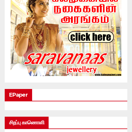
EPaper
சிறப்பு காணொளி