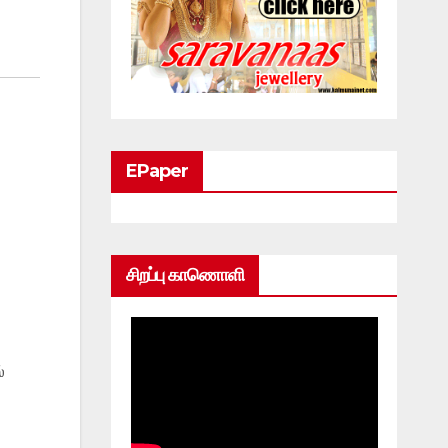
EPaper
சிறப்பு காணொளி
்