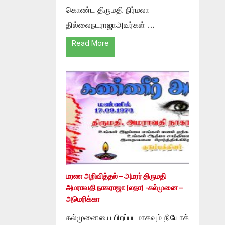
கொண்ட திருமதி நிர்மலா
தில்லைநடராஜாஅவர்கள் …
Read More
மரண அறிவித்தல் – அமரர் திருமதி
அமராவதி நாகராஜா (லதா) -கல்முனை –
அமெரிக்கா
கல்முனையை பிறப்படமாகவும் நியோக்