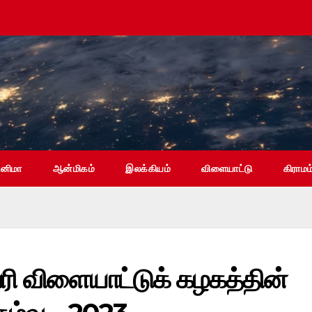
ினிமா
ஆன்மிகம்
இலக்கியம்
விளையாட்டு
கிராமம
ி விளையாட்டுக் கழகத்தின்