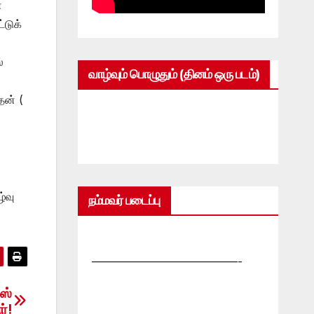
்
்டுக்
்
வாழ்வும் பொழுதும் (தினம் ஒரு படம்)
தன் (
்வு
நம்மவர் படைப்பு
—————————————-
மஸ்
்!