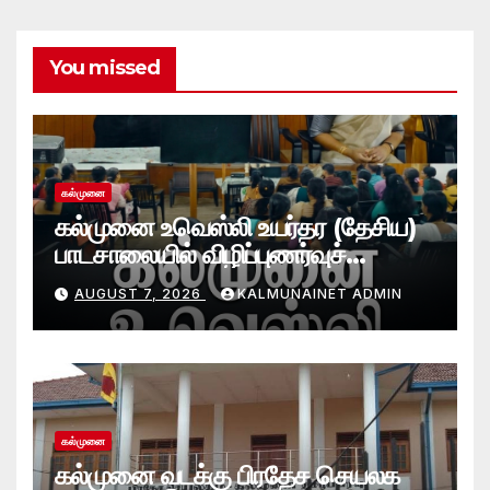
You missed
கல்முனை
கல்முனை உவெஸ்லி உயர்தர (தேசிய)
பாடசாலையில் விழிப்புணர்வுச்
செயலமர்வு
AUGUST 7, 2026
KALMUNAINET ADMIN
கல்முனை
கல்முனை வடக்கு பிரதேச செயலக