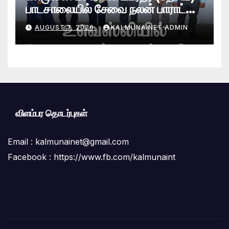
பாடசாலையில் சேவை நலன் பாராட்டு
விழா சிறப்பாக நடைபெற்றது
AUGUST 7, 2026
KALMUNAINET ADMIN
விளம்பர தொடர்புகள்
Email :
kalmunainet@gmail.com
Facebook : https://www.fb.com/kalmunaint