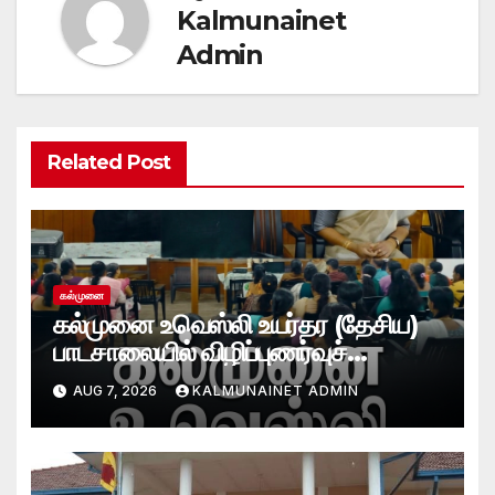
Kalmunainet
Admin
Related Post
கல்முனை
கல்முனை உவெஸ்லி உயர்தர (தேசிய)
பாடசாலையில் விழிப்புணர்வுச்
செயலமர்வு
AUG 7, 2026
KALMUNAINET ADMIN