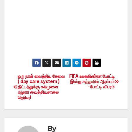
ஒரு நாள் வைத்திய சேவை
FIFA உலககிண்ண போட்டி
Post
( day care system )
இன்று கத்தாரில் ஆரம்பம்
திட்டத்துக்கு கல்முனை
-போட்டி விபரம்
navigation
ஆதார வைத்தியசாலை
தெரிவு!
By