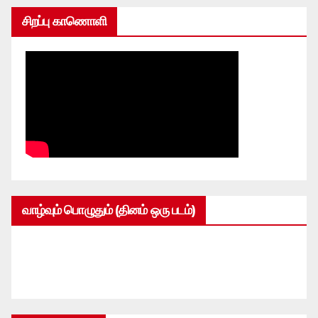
சிறப்பு காணொளி
வாழ்வும் பொழுதும் (தினம் ஒரு படம்)