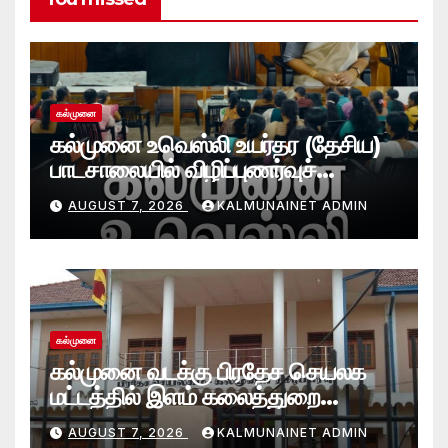
கல்முனை
கல்முனை உவெஸ்லி உயர்தர (தேசிய)
பாடசாலையில் விழிப்புணர்வுச்
செயலமர்வு
AUGUST 7, 2026
KALMUNAINET ADMIN
கல்முனை
கல்முனை வடக்கு பிரதேச செயலக
மட்டத்தில் இளம் கலைத்துறை
சாதனையாளர்களை உருவாக்கும்
AUGUST 7, 2026
KALMUNAINET ADMIN
தேசியஇளைஞர்விருது_விழா 2026