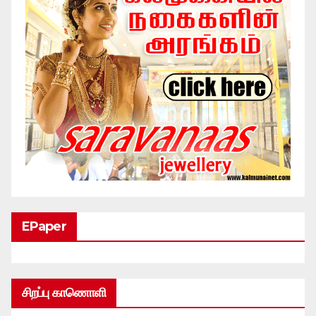
EPaper
சிறப்பு காணொளி