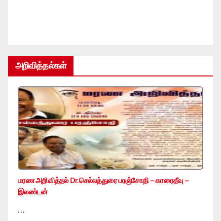
அறிவித்தல்கள்
மரண அறிவித்தல் Dr.செல்லத்துரை பரஞ்சோதி – காரைதீவு –
இலண்டன்
…