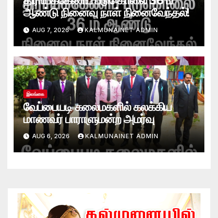
திராய்க்கேணிப் படுகொலை 36 ம்
ஆண்டு நினைவு நாள் நினைவேந்தல்!
AUG 7, 2026
KALMUNAINET ADMIN
இலங்கை
வேப்பையடி கலைமகளில் கலக்கிய
மாணவர் பாராளுமன்ற அமர்வு
AUG 6, 2026
KALMUNAINET ADMIN