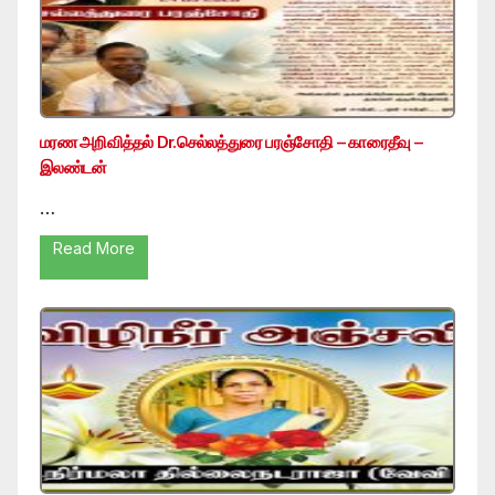
மரண அறிவித்தல் Dr.செல்லத்துரை பரஞ்சோதி – காரைதீவு –
இலண்டன்
…
Read More