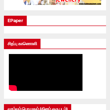
EPaper
சிறப்பு காணொளி
வாழ்வும் பொழுதும் (தினம் ஒரு படம்)