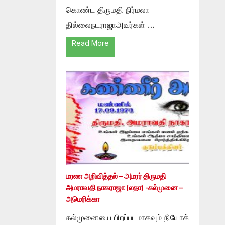
கொண்ட திருமதி நிர்மலா
தில்லைநடராஜாஅவர்கள் …
Read More
மரண அறிவித்தல் – அமரர் திருமதி
அமராவதி நாகராஜா (லதா) -கல்முனை –
அமெரிக்கா
கல்முனையை பிறப்படமாகவும் நியோக்