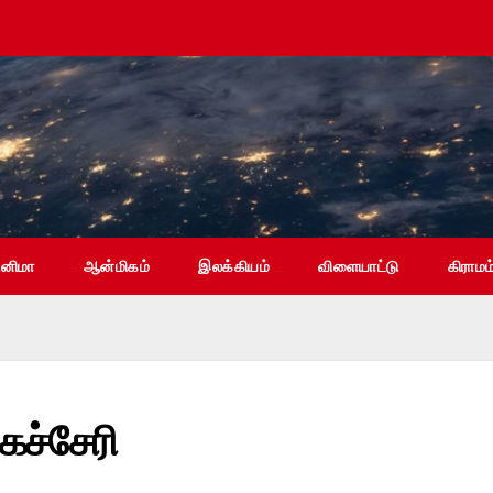
ினிமா
ஆன்மிகம்
இலக்கியம்
விளையாட்டு
கிராமம
கச்சேரி