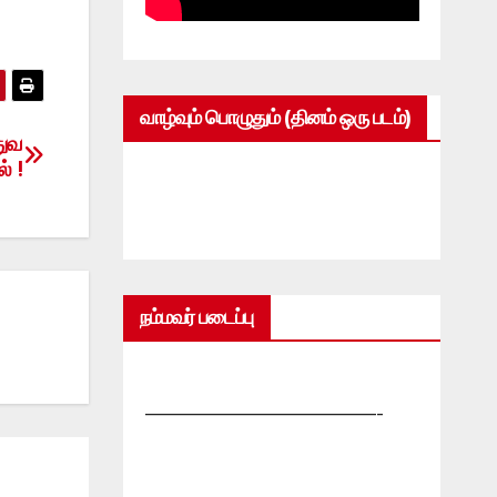
வாழ்வும் பொழுதும் (தினம் ஒரு படம்)
துவ
் !
நம்மவர் படைப்பு
—————————————-