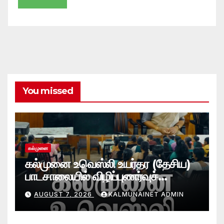
You missed
கல்முனை
கல்முனை உவெஸ்லி உயர்தர (தேசிய)
பாடசாலையில் விழிப்புணர்வுச்
செயலமர்வு
AUGUST 7, 2026
KALMUNAINET ADMIN