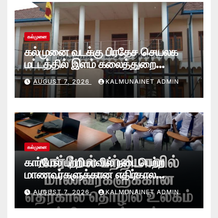
கல்முனை
கல்முனை வடக்கு பிரதேச செயலக
மட்டத்தில் இளம் கலைத்துறை
சாதனையாளர்களை உருவாக்கும்
AUGUST 7, 2026
KALMUNAINET ADMIN
தேசியஇளைஞர்விருது_விழா 2026
கல்முனை
கார்மேல் பற்றிமாவில் நடைபெற்ற
மாணவர்களுக்கான எதிர்கால
தொழில் உலகம் பற்றிய கருத்தரங்கு
AUGUST 7, 2026
KALMUNAINET ADMIN