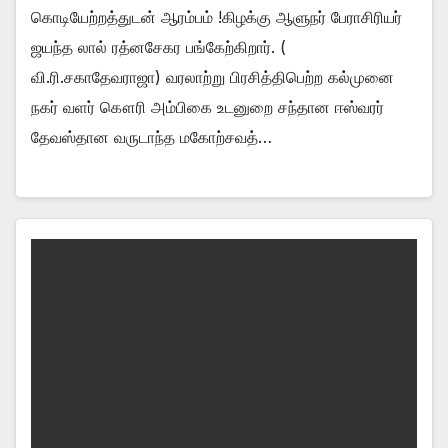
கொடியேற்றத்துடன் ஆரம்பம் !கிழக்கு ஆளுநர் பேராசிரியர்
ஜயந்த லால் ரத்னசேகர பங்கேற்கிறார். (
வி.ரி.சகாதேவராஜா) வரலாற்று பிரசித்திபெற்ற கல்முனை
நகர் வளர் கௌரி அம்பிகை உடனுறை சந்தான ஈஸ்வரர்
தேவஸ்தான வருடாந்த மகோற்சவத்…