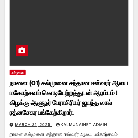
கல்முனை
நாளை (01) கல்முனை சந்தான ஈஸ்வரர் ஆலய
மகோற்சவம் கொடியேற்றத்துடன் ஆரம்பம் !
கிழக்கு ஆளுநர் பேராசிரியர் ஜயந்த லால்
ரத்னசேகர பங்கேற்கிறார்.
MARCH 31, 2025
KALMUNAINET ADMIN
நாளை கல்முனை சந்தான ஈஸ்வரர் ஆலய மகோற்சவம்