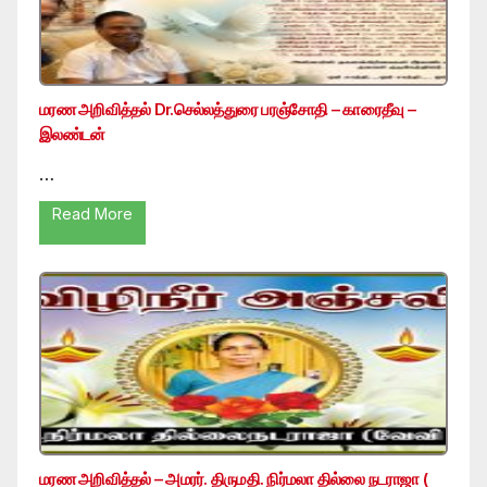
மரண அறிவித்தல் Dr.செல்லத்துரை பரஞ்சோதி – காரைதீவு –
இலண்டன்
…
Read More
மரண அறிவித்தல் – அமரர். திருமதி. நிர்மலா தில்லை நடராஜா (