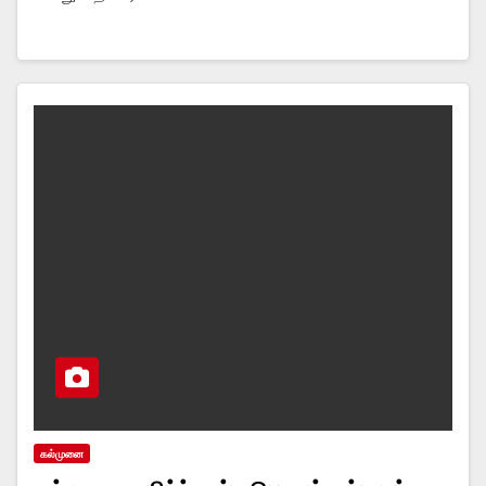
கல்முனை