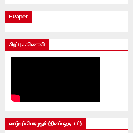
EPaper
சிறப்பு காணொளி
வாழ்வும் பொழுதும் (தினம் ஒரு படம்)