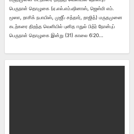
பெருநாள் தொழுகை (ஏ.எல்.எம்.ஷினாஸ், ஜெஸ்மி எம்.
மூஸா, றாசிக் நபாயிஸ், முஜீப் சத்தார், றாஜித்) மருதமுனை
கடற்கரை திறந்த வெளியில் புனித ஈதுல் பித்ர் நோன்புப்
பெருநாள் தொழுகை இன்று (31) காலை 6:20…