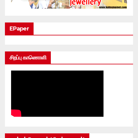
EPaper
சிறப்பு காணொளி