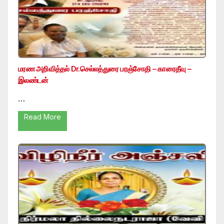
மரண அறிவித்தல் Dr.செல்லத்துரை பரஞ்சோதி – காரைதீவு –
இலண்டன்
…
Read More