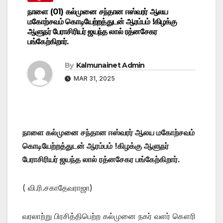
நாளை (01) கல்முனை சந்தான ஈஸ்வரர் ஆலய
மகோற்சவம் கொடியேற்றத்துடன் ஆரம்பம் !கிழக்கு
ஆளுநர் பேராசிரியர் ஜயந்த லால் ரத்னசேகர
பங்கேற்கிறார்.
By
Kalmunainet Admin
MAR 31, 2025
நாளை கல்முனை சந்தான ஈஸ்வரர் ஆலய மகோற்சவம்
கொடியேற்றத்துடன் ஆரம்பம் !கிழக்கு ஆளுநர்
பேராசிரியர் ஜயந்த லால் ரத்னசேகர பங்கேற்கிறார்.
( வி.ரி.சகாதேவராஜா)
வரலாற்று பிரசித்திபெற்ற கல்முனை நகர் வளர் கௌரி