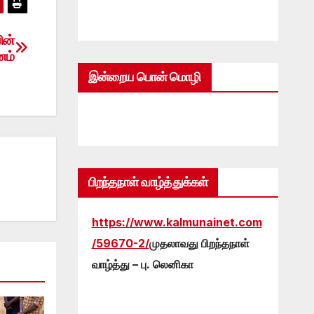
ின்
னம்
இன்றைய பொன் மொழி
பிறந்தநாள் வாழ்த்துக்கள்
https://www.kalmunainet.com
/59670-2/
முதலாவது பிறந்தநாள்
வாழ்த்து – பு. லெனிகா