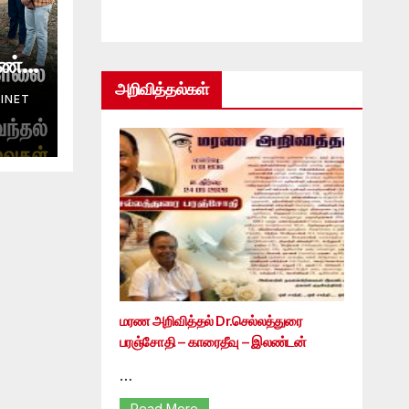
ண்டு
அறிவித்தல்கள்
INET
மரண அறிவித்தல் Dr.செல்லத்துரை
பரஞ்சோதி – காரைதீவு – இலண்டன்
…
Read More