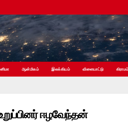
ினிமா
ஆன்மிகம்
இலக்கியம்
விளையாட்டு
கிராமம
றுப்பினர் ஈழவேந்தன்