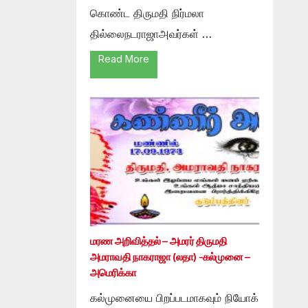
கொண்ட திருமதி நிர்மலா
தில்லைநடராஜாஅவர்கள் …
Read More
மரண அறிவித்தல் – அமரர் திருமதி
அமராவதி நாகராஜா (லதா) -கல்முனை –
அமெரிக்கா
கல்முனையை பிறப்படமாகவும் நியோக்