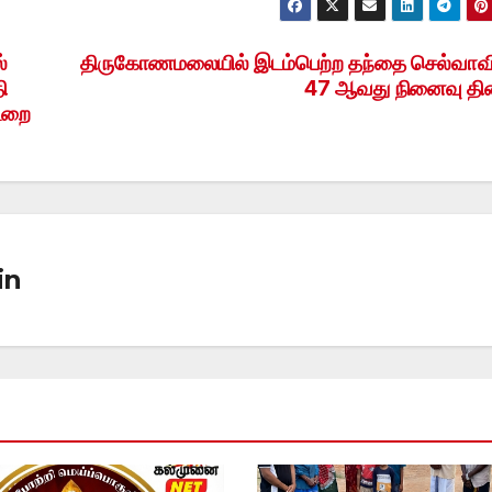
்
திருகோணமலையில் இடம்பெற்ற தந்தை செல்வாவ
ி
47 ஆவது நினைவு தி
்டறை
in