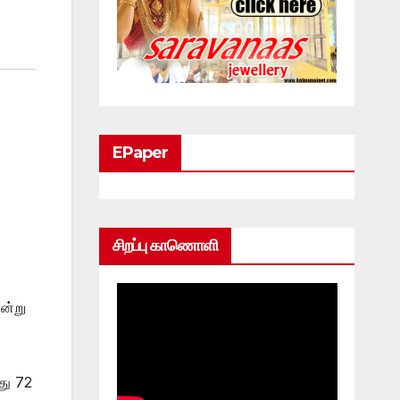
EPaper
சிறப்பு காணொளி
ன்று
து 72