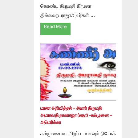
கொண்ட திருமதி நிர்மலா
தில்லைநடராஜாஅவர்கள் …
Read More
மரண அறிவித்தல் – அமரர் திருமதி
அமராவதி நாகராஜா (லதா) -கல்முனை –
அமெரிக்கா
கல்முனையை பிறப்படமாகவும் நியோக்