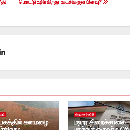
‘தி
மொட்டு உதிர்கிறது :கட்சிக்குள் பிளவு?
in
ய்தி
பிரதான செய்தி
கத்தில் கனமழை
மஹர சிறைச்சாலை
்கிறது:
பதற்றம்: ஒருவர் உயிரிழ