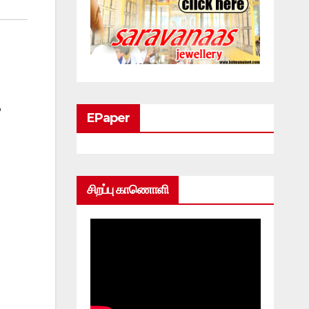
ு
EPaper
சிறப்பு காணொளி