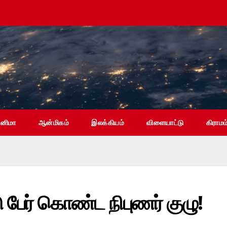
ினிமா
ஆன்மிகம்
இலக்கியம்
விளையாட்டு
கிராமம
டு பேர் கொண்ட நிபுணர் குழு!