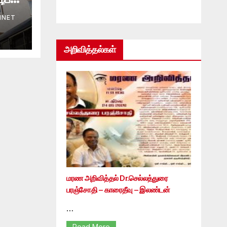
INET
அறிவித்தல்கள்
மரண அறிவித்தல் Dr.செல்லத்துரை
பரஞ்சோதி – காரைதீவு – இலண்டன்
…
Read More