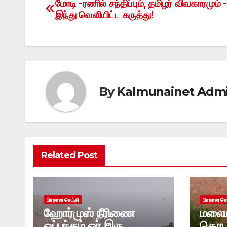
மோடி -ரணில் சந்திப்பும், தமிழர் விவகாரமும் -
Post
இந்து வெளியிட்ட கருத்து!
navigation
By
Kalmunainet Adm
Related Post
பிரதான செய்தி
பிரதான செ
ஹோர்முஸ் நீரிணை
மலைய
ஒப்பந்தம் ஓர் இரு
தொடர