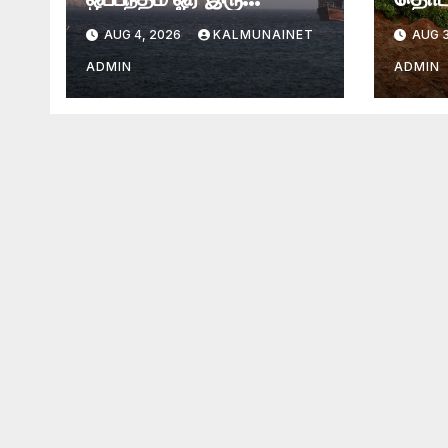
தினங்களில் எட்டப்படும்
மண்சர
AUG 4, 2026
KALMUNAINET
AUG 3
என்கிறார் அமெரிக்க
புதைந
கருவூலச் செயலாளர்
ADMIN
ADMIN
ஸ்காட் பெசென்ட்!