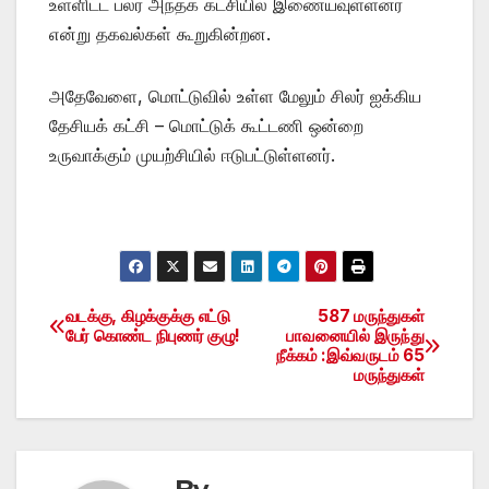
உள்ளிட்ட பலர் அந்தக் கட்சியில் இணையவுள்ளனர்
என்று தகவல்கள் கூறுகின்றன.
அதேவேளை, மொட்டுவில் உள்ள மேலும் சிலர் ஐக்கிய
தேசியக் கட்சி – மொட்டுக் கூட்டணி ஒன்றை
உருவாக்கும் முயற்சியில் ஈடுபட்டுள்ளனர்.
வடக்கு, கிழக்குக்கு எட்டு
587 மருந்துகள்
Post
பேர் கொண்ட நிபுணர் குழு!
பாவனையில் இருந்து
நீக்கம் :இவ்வருடம் 65
navigation
மருந்துகள்