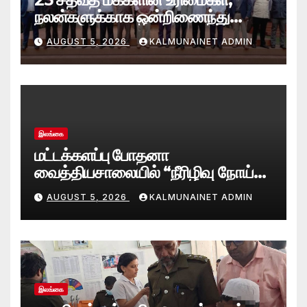
நலன்களுக்காக ஒன்றிணைந்து
செயற்படவே புதிய பேரவை; இந்திய
AUGUST 5, 2026
KALMUNAINET ADMIN
உயர்ஸ்தானிகரிடம் எடுத்துரைப்பு.!
இலங்கை
மட்டக்களப்பு போதனா
வைத்தியசாலையில் “நீரிழிவு நோய்
மீள்நிலை (Diabetes Remission)
AUGUST 5, 2026
KALMUNAINET ADMIN
கிளினிக்” வெற்றிகரமாக ஆரம்பம்
இலங்கை