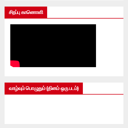
சிறப்பு காணொளி
வாழ்வும் பொழுதும் (தினம் ஒரு படம்)