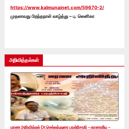
https://www.kalmunainet.com/59670-2/
முதலாவது பிறந்தநாள் வாழ்த்து – பு. லெனிகா
அறிவித்தல்கள்
மரண அறிவித்தல் Dr.செல்லத்துரை பரஞ்சோதி – காரைதீவு –