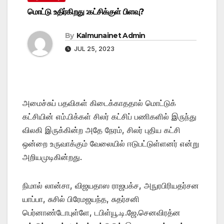
மொட்டு உதிர்கிறது :கட்சிக்குள் பிளவு?
By
Kalmunainet Admin
JUL 25, 2023
அமைச்சுப் பதவிகள் கிடைக்காததால் மொட்டுக்
கட்சியின் எம்.பிக்கள் சிலர் கட்சிப் பணிகளில் இருந்து
விலகி இருக்கின்ற அதே நேரம், சிலர் புதிய கட்சி
ஒன்றை உருவாக்கும் வேலையில் ஈடுபட்டுள்ளனர் என்று
அறியமுடிகின்றது.
நிமால் லான்சா, விஜயதாஸ ராஜபக்ச, அநுரபிரியதர்சன
யாப்பா, சுசில் பிரேமஜயந்த, சுதர்சனி
பெர்னாண்டோபுள்ளே, டபிள்யூ.டி.ஜே.செனவிரத்ன