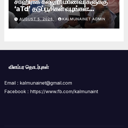
சாஹிராக் கல்லூரி மாணவர்களுக்கு
‘aTd’ தடுப்பூசிகள் வழங்கல்:
சாய்ந்தமருது சுகாதார வைத்திய
AUGUST 5, 2026
KALMUNAINET ADMIN
அதிகாரி பணிமனை நடவடிக்கை!
விளம்பர தொடர்புகள்
Email :
kalmunainet@gmail.com
Facebook : https://www.fb.com/kalmunaint