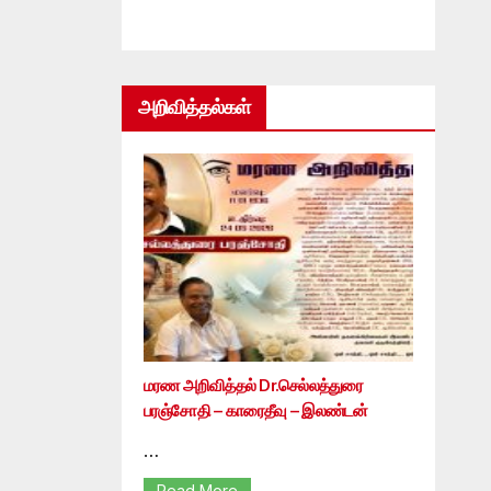
அறிவித்தல்கள்
மரண அறிவித்தல் Dr.செல்லத்துரை
பரஞ்சோதி – காரைதீவு – இலண்டன்
…
Read More