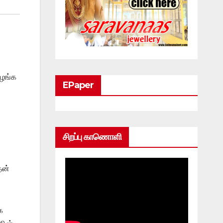
வழங்க
EPaper
சிறப்பு காணொளி
தன்
க