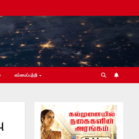
்
எம்மைப்பற்றி
ு