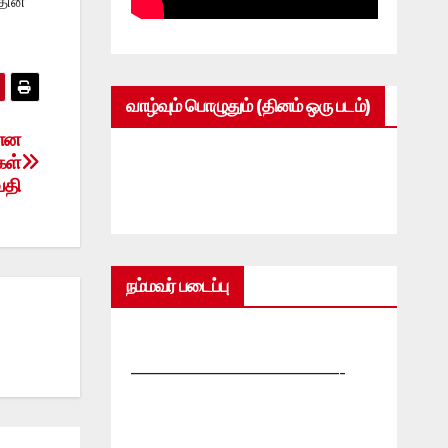
தின்
வாழ்வும் பொழுதும் (தினம் ஒரு படம்)
 என
கள்
தி
நம்மவர் படைப்பு
—————————————-