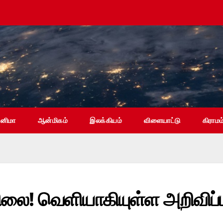
ினிமா
ஆன்மிகம்
இலக்கியம்
விளையாட்டு
கிராமம
விலை! வெளியாகியுள்ள அறிவிப்ப