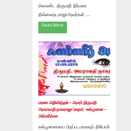
கொண்ட திருமதி நிர்மலா
தில்லைநடராஜாஅவர்கள் …
Read More
மரண அறிவித்தல் – அமரர் திருமதி
அமராவதி நாகராஜா (லதா) -கல்முனை –
அமெரிக்கா
கல்முனையை பிறப்படமாகவும் நியோக்