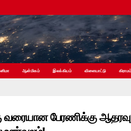
ினிமா
ஆன்மிகம்
இலக்கியம்
விளையாட்டு
கிராமம
க்கு வரையான பேரணிக்கு ஆதரவு