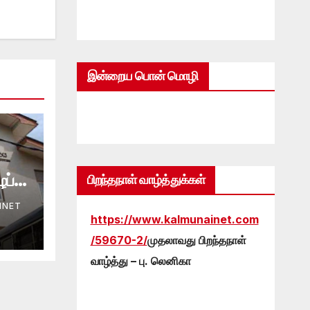
இன்றைய பொன் மொழி
ப்பு
பிறந்தநாள் வாழ்த்துக்கள்
INET
https://www.kalmunainet.com
/59670-2/
முதலாவது பிறந்தநாள்
வாழ்த்து – பு. லெனிகா