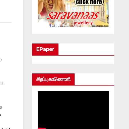
EPaper
ு
சிறப்பு காணொளி
ிய
ழக
யை