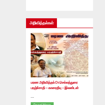
அறிவித்தல்கள்
மரண அறிவித்தல் Dr.செல்லத்துரை
பரஞ்சோதி – காரைதீவு – இலண்டன்
…
Read More