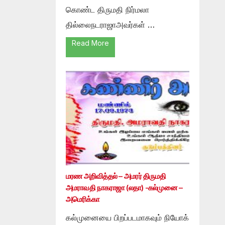
கொண்ட திருமதி நிர்மலா
தில்லைநடராஜாஅவர்கள் …
Read More
மரண அறிவித்தல் – அமரர் திருமதி
அமராவதி நாகராஜா (லதா) -கல்முனை –
அமெரிக்கா
கல்முனையை பிறப்படமாகவும் நியோக்