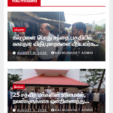
You missed
கல்முனை
கல்முனை பொது சந்தை பகுதியில்
சுகாதார விதிமுறைகளை மீறியவர்கள்
மீது சட்ட நடவடிக்கை!
AUGUST 5, 2026
KALMUNAINET ADMIN
இலங்கை
25 சதவீத மக்களின் உரிமைகள்,
நலன்களுக்காக ஒன்றிணைந்து
செயற்படவே புதிய பேரவை; இந்திய
AUGUST 5, 2026
KALMUNAINET ADMIN