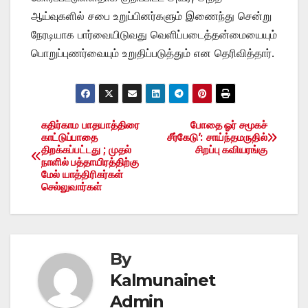
ஆய்வுகளில் சபை உறுப்பினர்களும் இணைந்து சென்று
நேரடியாக பார்வையிடுவது வெளிப்படைத்தன்மையையும்
பொறுப்புணர்வையும் உறுதிப்படுத்தும் என தெரிவித்தார்.
கதிர்காம பாதயாத்திரை
போதை ஓர் சமூகச்
Post
காட்டுப்பாதை
சீர்கேடு’: சாய்ந்தமருதில்
திறக்கப்பட்டது ; முதல்
சிறப்பு கவியரங்கு
navigation
நாளில் பத்தாயிரத்திற்கு
மேல் யாத்திரிகர்கள்
செல்லுவார்கள்
By
Kalmunainet
Admin