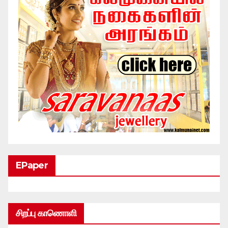
EPaper
சிறப்பு காணொளி