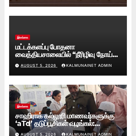
உயர்ஸ்தானிகரிடம் எடுத்துரைப்பு.!
இலங்கை
மட்டக்களப்பு போதனா
வைத்தியசாலையில் “நீரிழிவு நோய்
மீள்நிலை (Diabetes Remission)
AUGUST 5, 2026
KALMUNAINET ADMIN
கிளினிக்” வெற்றிகரமாக ஆரம்பம்
இலங்கை
சாஹிராக் கல்லூரி மாணவர்களுக்கு
‘aTd’ தடுப்பூசிகள் வழங்கல்:
சாய்ந்தமருது சுகாதார வைத்திய
AUGUST 5, 2026
KALMUNAINET ADMIN