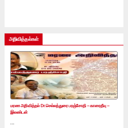
அறிவித்தல்கள்
மரண அறிவித்தல் Dr.செல்லத்துரை பரஞ்சோதி – காரைதீவு –
இலண்டன்
…