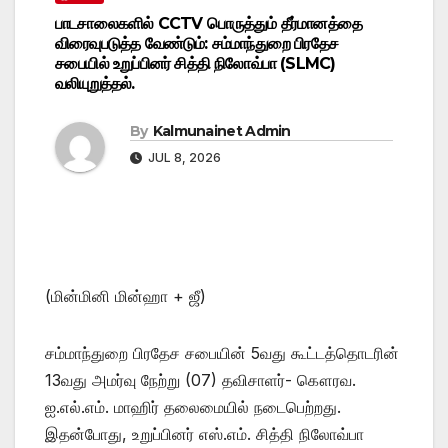
பாடசாலைகளில் CCTV பொருத்தும் தீர்மானத்தை
விரைவுபடுத்த வேண்டும்: சம்மாந்துறை பிரதேச
சபையில் உறுப்பினர் சித்தி நிலோவ்பா (SLMC)
வலியுறுத்தல்.
By
Kalmunainet Admin
JUL 8, 2026
(மின்மினி மின்ஹா + ஜீ)
சம்மாந்துறை பிரதேச சபையின் 5வது கூட்டத்தொடரின்
13வது அமர்வு நேற்று (07) தவிசாளர்- கௌரவ.
ஐ.எல்.எம். மாஹிர் தலைமையில் நடைபெற்றது.
இதன்போது, உறுப்பினர் எஸ்.எம். சித்தி நிலோவ்பா