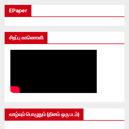
EPaper
சிறப்பு காணொளி
வாழ்வும் பொழுதும் (தினம் ஒரு படம்)