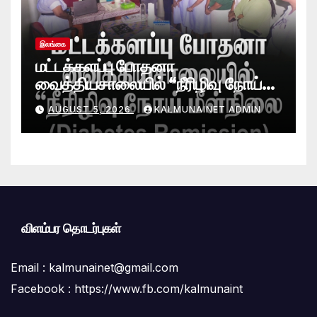
இலங்கை
மட்டக்களப்பு போதனா
வைத்தியசாலையில் “நீரிழிவு நோய்
மீள்நிலை (Diabetes Remission)
AUGUST 5, 2026
KALMUNAINET ADMIN
கிளினிக்” வெற்றிகரமாக ஆரம்பம்
விளம்பர தொடர்புகள்
Email :
kalmunainet@gmail.com
Facebook : https://www.fb.com/kalmunaint