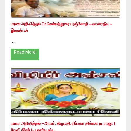
மரண அறிவித்தல் Dr.செல்லத்துரை பரஞ்சோதி – காரைதீவு –
இலண்டன்
…
Read More
மரண அறிவித்தல் – அமரர். திருமதி. நிர்மலா தில்லை நடராஜா (
வேவி ரீச்சர் )– பாண்டிருப்பு