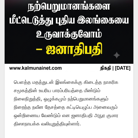
பௌத்த மதத்துடன் இலங்கைக்கு கிடைத்த நாகரிக
சமூகத்தின் உயரிய பாரம்பரியத்தை மீண்டும்
நிலைநிறுத்தி, ஒழுக்கமும் நற்பெறுமானங்களும்
நிறைந்த நவீன தேசத்தை கட்டியெழுப்ப அனைவரும்
ஒன்றிணைய வேண்டும் என ஜனாதிபதி அநுர குமார
திஸாநாயக்க வலியுறுத்தியுள்ளார்.