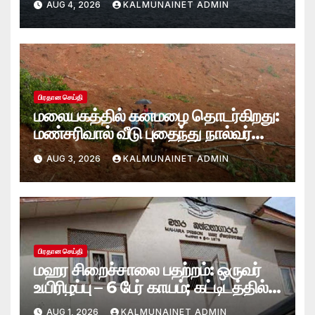
AUG 4, 2026
KALMUNAINET ADMIN
ஸ்காட் பெசென்ட்!
பிரதான செய்தி
மலையகத்தில் கனமழை தொடர்கிறது:
மண்சரிவால் வீடு புதைந்து நால்வர்
மாயம்
AUG 3, 2026
KALMUNAINET ADMIN
பிரதான செய்தி
மஹர சிறைச்சாலை பதற்றம்: ஒருவர்
உயிரிழப்பு – 6 பேர் காயம்; கட்டிடத்தில்
பாரிய தீ
AUG 1, 2026
KALMUNAINET ADMIN