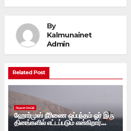
By
Kalmunainet
Admin
Related Post
பிரதான செய்தி
ஹோர்முஸ் நீரிணை ஒப்பந்தம் ஓர் இரு
தினங்களில் எட்டப்படும் என்கிறார்
அமெரிக்க கருவூலச் செயலாளர்