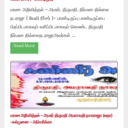
மரண அறிவித்தல் – அமரர். திருமதி. நிர்மலா தில்லை
நடராஜா ( வேவி ரீச்சர் )– பாண்டிருப்பு பாண்டிருப்பை
பிறப்பிடமாகவும் வசிப்பிடமாகவும் கொண்ட திருமதி
நிர்மலா தில்லைநடராஜாஅவர்கள் …
Read More
மரண அறிவித்தல் – அமரர் திருமதி அமராவதி நாகராஜா (லதா)
-கல்முனை – அமெரிக்கா