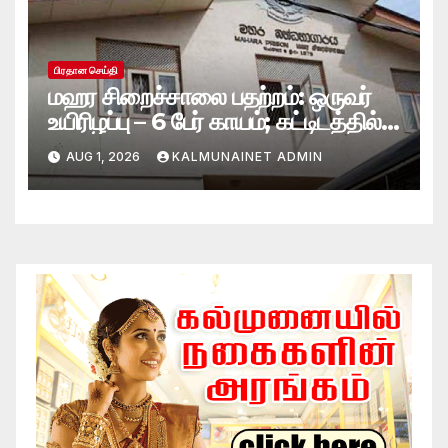
பிரதான செய்தி
மஹர சிறைச்சாலை பதற்றம்: ஒருவர்
உயிரிழப்பு – 6 பேர் காயம்; கட்டிடத்தில்
பாரிய தீ
AUG 1, 2026
KALMUNAINET ADMIN