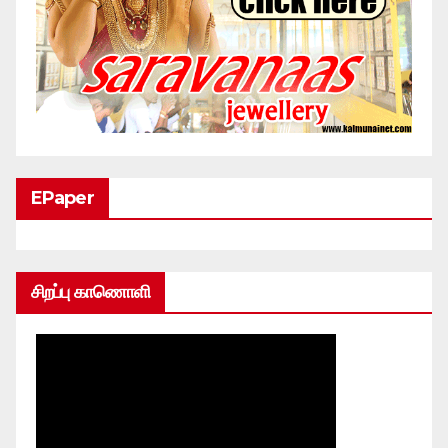
EPaper
சிறப்பு காணொளி