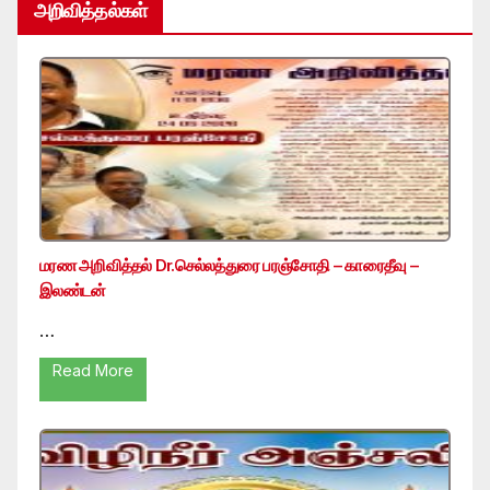
அறிவித்தல்கள்
மரண அறிவித்தல் Dr.செல்லத்துரை பரஞ்சோதி – காரைதீவு –
இலண்டன்
…
Read More