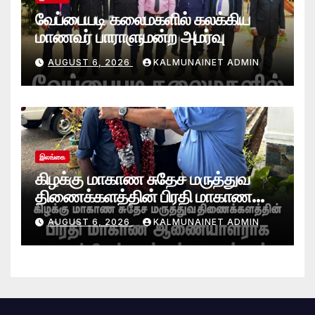
வேப்பையடி கலைமகளில் கலக்கிய
மாணவர் பாராளுமன்ற அமர்வு
AUGUST 6, 2026
KALMUNAINET ADMIN
இலங்கை
கிழக்கு மாகாண சுதேச மருத்துவ
திணைக்களத்தின் பிரதி மாகாண
ஆணையாளராக வைத்தியர் அன்டன்
AUGUST 6, 2026
KALMUNAINET ADMIN
அனஸ்டீன் கடமையேற்பு!