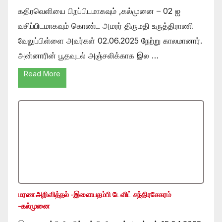
கதிரவெளியை பிறப்பிடமாகவும் ,கல்முனை – 02 ஐ
வசிப்பிடமாகவும் கொண்ட அமரர் திருமதி உருத்திராணி
வேலுப்பிள்ளை அவர்கள் 02.06.2025 நேற்று காலமானார்.
அன்னாரின் பூதவுடல் அஞ்சலிக்காக இல …
Read More
மரண அறிவித்தல் -இளையதம்பி டேவிட் சந்திரசேகரம்
-கல்முனை