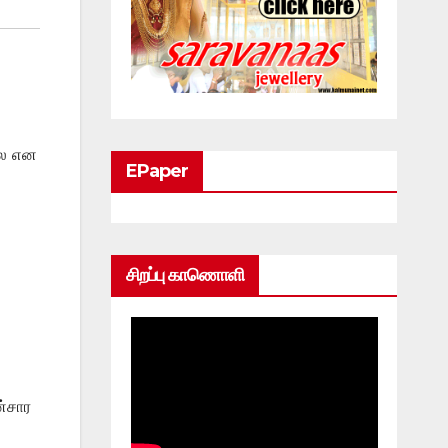
்லை என
EPaper
சிறப்பு காணொளி
ன்சார