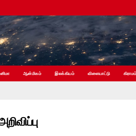
ினிமா
ஆன்மிகம்
இலக்கியம்
விளையாட்டு
கிராமம
றிவிப்பு