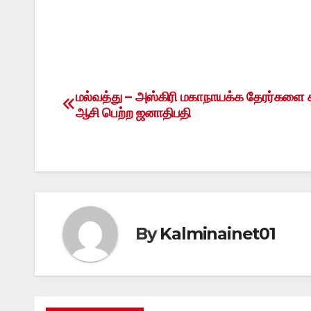
மல்வத்து – அஸ்கிரி மகாநாயக்க தேரர்களை ச
Post
ஆசி பெற்ற ஜனாதிபதி
navigation
By
Kalminainet01