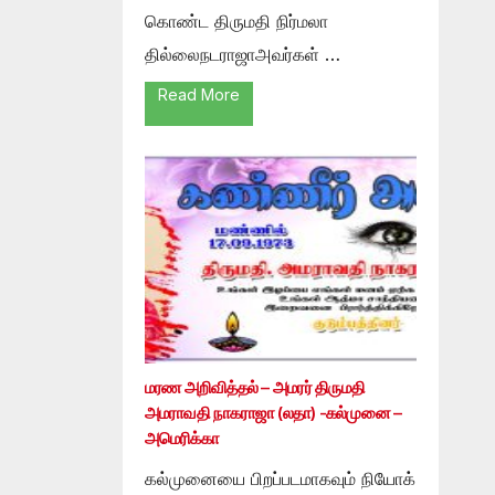
கொண்ட திருமதி நிர்மலா
தில்லைநடராஜாஅவர்கள் …
Read More
மரண அறிவித்தல் – அமரர் திருமதி
அமராவதி நாகராஜா (லதா) -கல்முனை –
அமெரிக்கா
கல்முனையை பிறப்படமாகவும் நியோக்