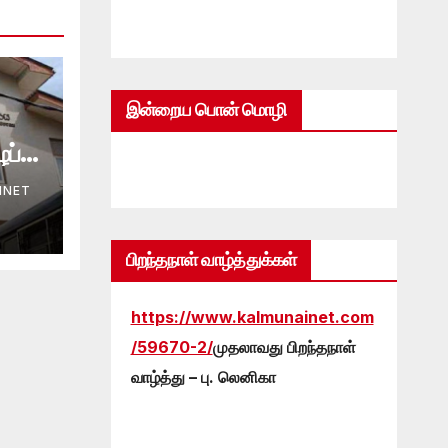
இன்றைய பொன் மொழி
ப்பு
INET
பிறந்தநாள் வாழ்த்துக்கள்
https://www.kalmunainet.com
/59670-2/
முதலாவது பிறந்தநாள்
வாழ்த்து – பு. லெனிகா