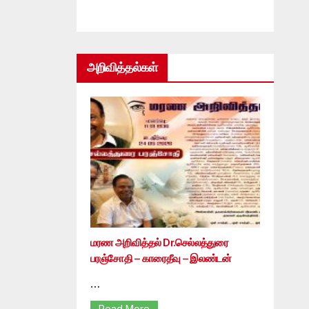
அறிவித்தல்கள்
மரண அறிவித்தல் Dr.செல்லத்துரை
பரஞ்சோதி – காரைதீவு – இலண்டன்
…
Read More