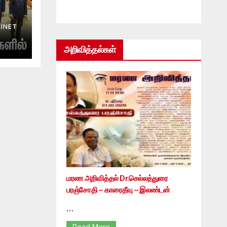
INET
அறிவித்தல்கள்
மரண அறிவித்தல் Dr.செல்லத்துரை
பரஞ்சோதி – காரைதீவு – இலண்டன்
…
Read More