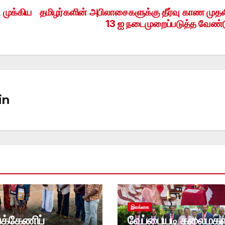
 முக்கிய
தமிழர்களின் அபிலாசைகளுக்கு தீர்வு காண முதல
13 ஐ நடைமுறைப்படுத்த வேண்ட
in
இலங்கை
்க்கேணிப்
வேப்பையடி கலைமகள