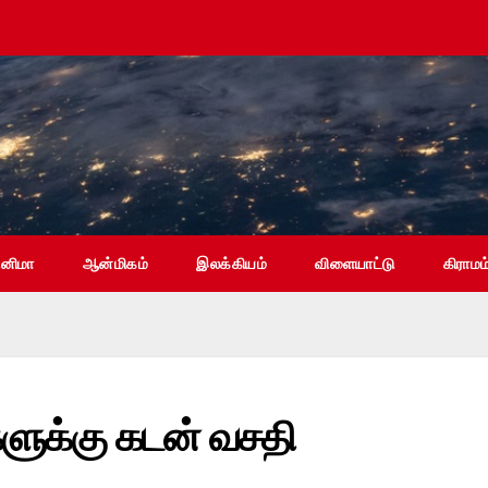
ினிமா
ஆன்மிகம்
இலக்கியம்
விளையாட்டு
கிராமம
ளுக்கு கடன் வசதி