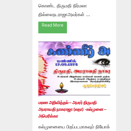
கொண்ட திருமதி நிர்மலா
தில்லைநடராஜாஅவர்கள் …
Read More
மரண அறிவித்தல் – அமரர் திருமதி
அமராவதி நாகராஜா (லதா) -கல்முனை –
அமெரிக்கா
கல்முனையை பிறப்படமாகவும் நியோக்