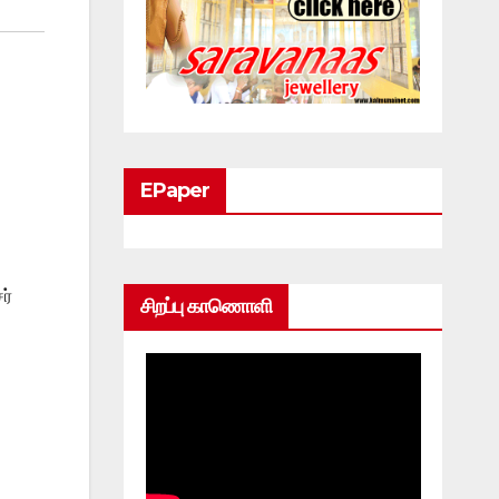
EPaper
ர்
சிறப்பு காணொளி