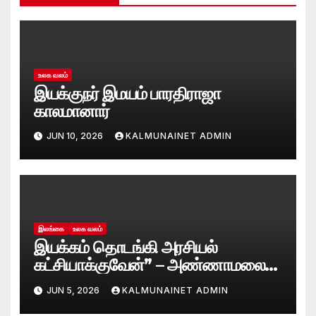
உலக வலம்
இயக்குநர் இமயம் பாரதிராஜா
காலமானார்
JUN 10, 2026
KALMUNAINET ADMIN
இலங்கை
உலக வலம்
இயக்கம் தொடங்கி அரசியல்
கட்சியாக்குவேன்” – அண்ணாமலை
அதிரடி அறிவிப்பு!
JUN 5, 2026
KALMUNAINET ADMIN