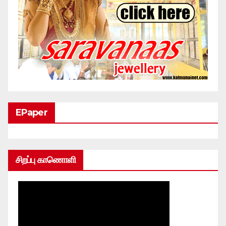
EPaper
சிறப்பு காணொளி