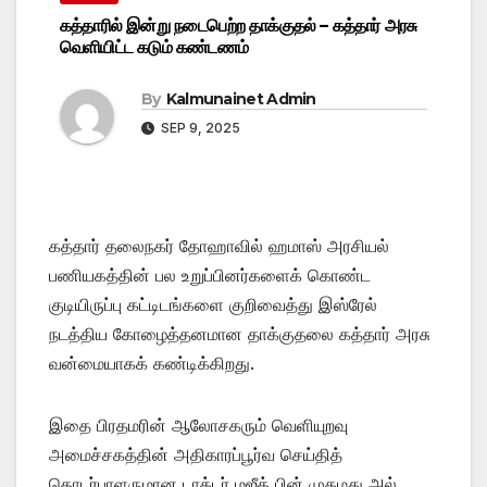
கத்தாரில் இன்று நடைபெற்ற தாக்குதல் – கத்தார் அரசு
வெளியிட்ட கடும் கண்டணம்
By
Kalmunainet Admin
SEP 9, 2025
கத்தார் தலைநகர் தோஹாவில் ஹமாஸ் அரசியல்
பணியகத்தின் பல உறுப்பினர்களைக் கொண்ட
குடியிருப்பு கட்டிடங்களை குறிவைத்து இஸ்ரேல்
நடத்திய கோழைத்தனமான தாக்குதலை கத்தார் அரசு
வன்மையாகக் கண்டிக்கிறது.
இதை பிரதமரின் ஆலோசகரும் வெளியுறவு
அமைச்சகத்தின் அதிகாரப்பூர்வ செய்தித்
தொடர்பாளருமான டாக்டர் மஜீத் பின் முகமது அல்