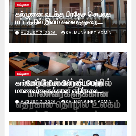
கல்முனை
கல்முனை வடக்கு பிரதேச செயலக
மட்டத்தில் இளம் கலைத்துறை
சாதனையாளர்களை உருவாக்கும்
AUGUST 7, 2026
KALMUNAINET ADMIN
தேசியஇளைஞர்விருது_விழா 2026
கல்முனை
கார்மேல் பற்றிமாவில் நடைபெற்ற
மாணவர்களுக்கான எதிர்கால
தொழில் உலகம் பற்றிய கருத்தரங்கு
AUGUST 7, 2026
KALMUNAINET ADMIN