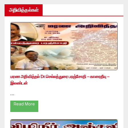
அறிவித்தல்கள்
மரண அறிவித்தல் Dr.செல்லத்துரை பரஞ்சோதி – காரைதீவு –
இலண்டன்
…
Read More