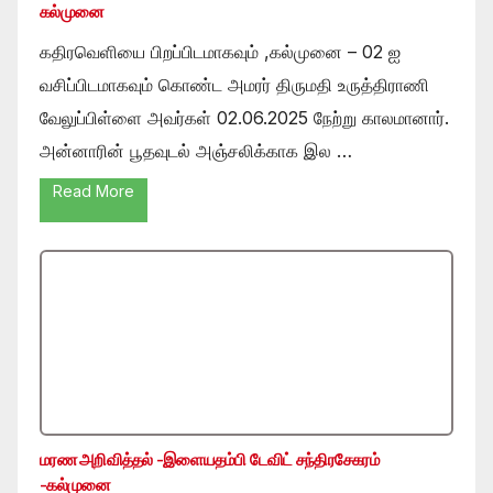
கல்முனை
கதிரவெளியை பிறப்பிடமாகவும் ,கல்முனை – 02 ஐ
வசிப்பிடமாகவும் கொண்ட அமரர் திருமதி உருத்திராணி
வேலுப்பிள்ளை அவர்கள் 02.06.2025 நேற்று காலமானார்.
அன்னாரின் பூதவுடல் அஞ்சலிக்காக இல …
Read More
மரண அறிவித்தல் -இளையதம்பி டேவிட் சந்திரசேகரம்
-கல்முனை