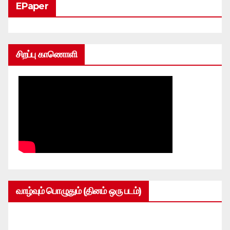
EPaper
சிறப்பு காணொளி
வாழ்வும் பொழுதும் (தினம் ஒரு படம்)