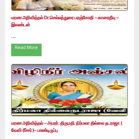
மரண அறிவித்தல் Dr.செல்லத்துரை பரஞ்சோதி – காரைதீவு –
இலண்டன்
…
Read More
மரண அறிவித்தல் – அமரர். திருமதி. நிர்மலா தில்லை நடராஜா (
வேவி ரீச்சர் )– பாண்டிருப்பு