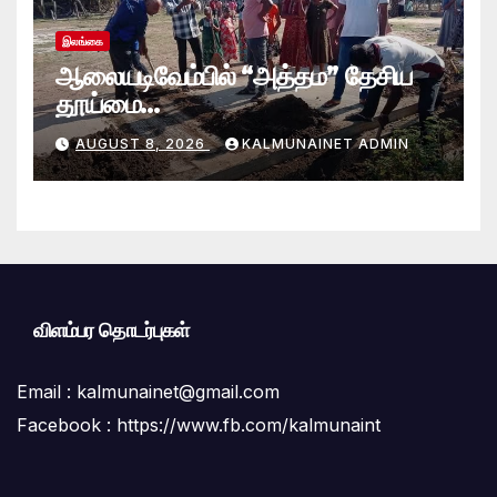
இலங்கை
ஆலையடிவேம்பில் “அத்தம” தேசிய
தூய்மை
வேலைத்திட்டம்.:ஆலையடிவேம்பு
AUGUST 8, 2026
KALMUNAINET ADMIN
பிரதேச செயலகமும் பிரதேச சபையும்
இணைந்து விசேட தூய்மைப் பணி.
விளம்பர தொடர்புகள்
Email :
kalmunainet@gmail.com
Facebook : https://www.fb.com/kalmunaint