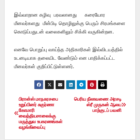
இவ்வாறான கழிவு பரவலானது கரையோர
மீனவர்களது மீன்பிடி தொழிலுக்கு பெரும் சிரமங்களை
கொடுப்பதுடன் வலைகளிலும் சிக்கி வருகின்றன.
எனவே பொறுப்பு வாய்ந்த அதிகாரிகள் இவ்விடயத்தில்
உடனடியாக தலையிட வேண்டும் என பாதிக்கப்பட்ட
மீனவர்கள் குறிப்பிட்டுள்ளனர்.
பிரான்ஸ் மாநகரசபை
பெரிய நீலாவணை அரசடி
Post
உறுப்பினர் சுகுர்ணா
ஸ்ரீ முருகன் ஆலய
கோமாரி
பாற்குடப் பவனி
navigation
வைத்தியசாலைக்கு
மருத்துவ உபகரணங்கள்
வழங்கிவைப்பு