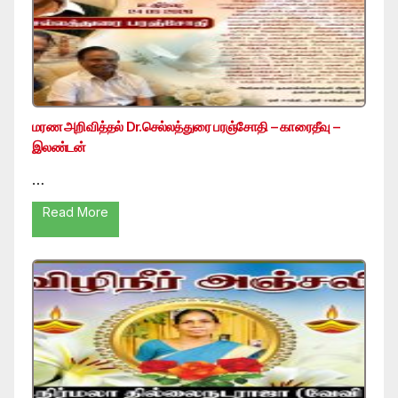
மரண அறிவித்தல் Dr.செல்லத்துரை பரஞ்சோதி – காரைதீவு –
இலண்டன்
…
Read More