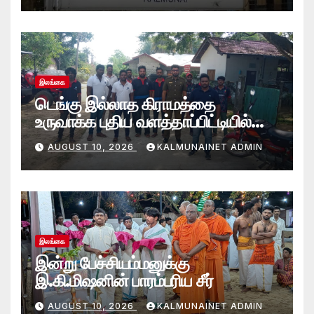
இலங்கை
டெங்கு இல்லாத கிராமத்தை
உருவாக்க புதிய வளத்தாப்பிட்டியில்
கூட்டுப் பணி.
AUGUST 10, 2026
KALMUNAINET ADMIN
இலங்கை
இன்று பேச்சியம்மனுக்கு
இ.கி.மிஷனின் பாரம்பரிய சீர்
AUGUST 10, 2026
KALMUNAINET ADMIN