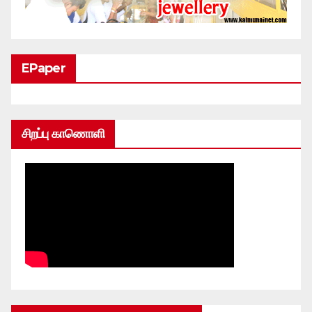
EPaper
சிறப்பு காணொளி