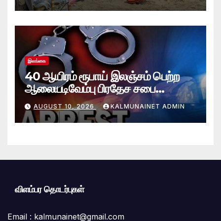
இலங்கை
40 ஆயிரம் ரூபாய் இலஞ்சம் பெற்ற
ஆலையடிவேம்பு பிரதேச சபை
தொழில்நுட்ப உத்தியோகத்தர் கைது
AUGUST 10, 2026
KALMUNAINET ADMIN
விளம்பர தொடர்புகள்
Email :
kalmunainet@gmail.com