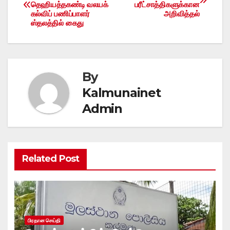
தெஹியத்தகண்டி வலயக்
பரீட்சாத்திகளுக்கான
navigation
கல்விப் பணிப்பாளர்
அறிவித்தல்
ஸ்தலத்தில் கைது
By
Kalmunainet
Admin
Related Post
பிரதான செய்தி