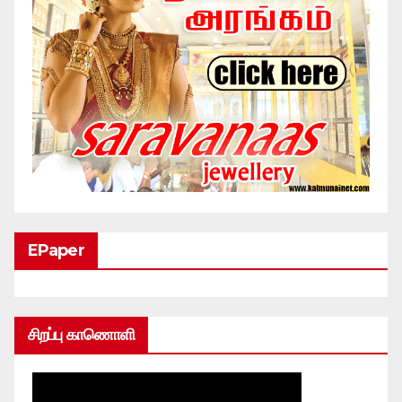
EPaper
சிறப்பு காணொளி