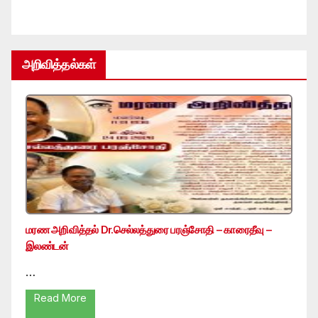
அறிவித்தல்கள்
மரண அறிவித்தல் Dr.செல்லத்துரை பரஞ்சோதி – காரைதீவு –
இலண்டன்
…
Read More