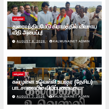
கல்முனை
துரைவந்தியமேடு கிராமத்தில் வீவசாய
வீதி அமைப்பு!
AUGUST 8, 2026
KALMUNAINET ADMIN
கல்முனை
கல்முனை உவெஸ்லி உயர்தர (தேசிய)
பாடசாலையில் விழிப்புணர்வுச்
செயலமர்வு
AUGUST 7, 2026
KALMUNAINET ADMIN