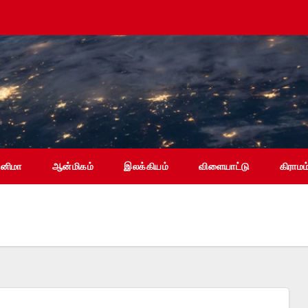
ினிமா
ஆன்மிகம்
இலக்கியம்
விளையாட்டு
கிராமம