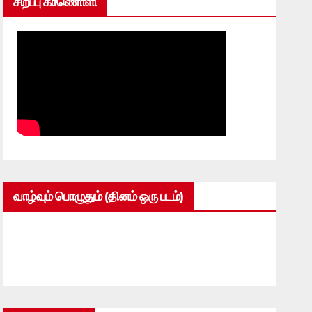
சிறப்பு காணொளி
வாழ்வும் பொழுதும் (தினம் ஒரு படம்)