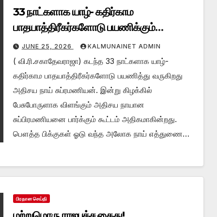
33 நாட்களாக யாழ்- கதிர்காம
பாதயாத்திரீகர்களோடு பயணிக்கும்
சுப்ரமணியன் – இன்று பேசுபோருளாக அதிசய
JUNE 25, 2026
KALMUNAINET ADMIN
நாய்!!
( வி.ரி.சகாதேவராஜா) கடந்த 33 நாட்களாக யாழ்-
கதிர்காம பாதயாத்திரீகர்களோடு பயணித்து வருகிறது
அதிசய நாய் சுப்ரமணியன். இன்று கிழக்கில்
பேசுபோருளாக விளங்கும் அதிசய நாயான
சுப்பிரமணியனை பார்க்கும் கூட்டம் அதிகமாகின்றது.
பௌத்த பிக்குகள் ஓடு வந்த அலோக நாய் எத்துணை…
பிரதான செய்தி
மற்றுமொரு ராஜபக்ச கைது!