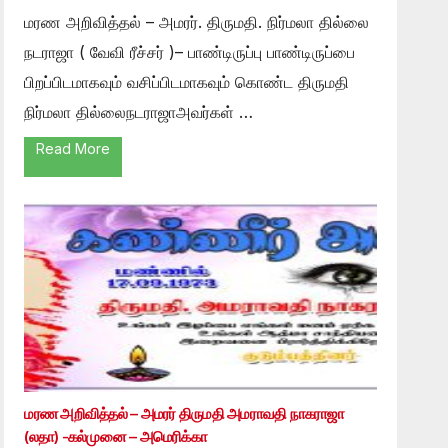
மரண அறிவித்தல் – அமரர். திருமதி. நிர்மலா தில்லை
நடராஜா ( வேவி ரீச்சர் )– பாண்டிருப்பு பாண்டிருப்பை
பிறப்பிடமாகவும் வசிப்பிடமாகவும் கொண்ட திருமதி
நிர்மலா தில்லைநடராஜாஅவர்கள் …
Read More
மரண அறிவித்தல் – அமரர் திருமதி அமராவதி நாகராஜா
(லதா) -கல்முனை – அமெரிக்கா