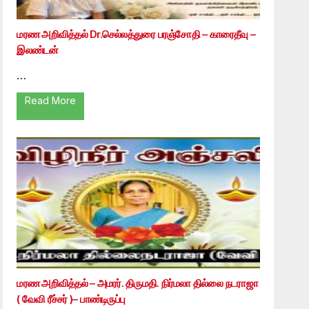
மரண அறிவித்தல் Dr.செல்லத்துரை பரஞ்சோதி – காரைதீவு –
இலண்டன்
…
Read More
மரண அறிவித்தல் – அமரர். திருமதி. நிர்மலா தில்லை நடராஜா
( வேவி ரீச்சர் )– பாண்டிருப்பு