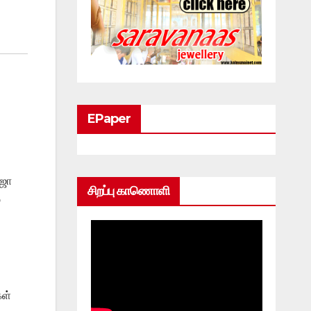
EPaper
ாஜா
சிறப்பு காணொளி
்
கள்