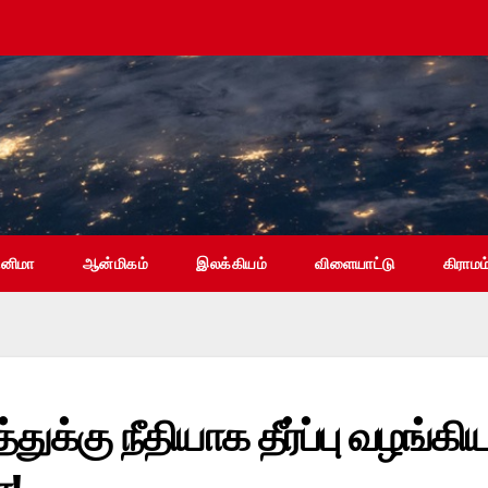
ினிமா
ஆன்மிகம்
இலக்கியம்
விளையாட்டு
கிராமம
துக்கு நீதியாக தீர்ப்பு வழங்கி