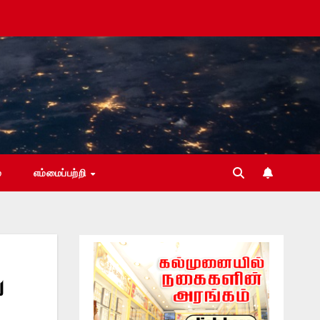
்
எம்மைப்பற்றி
ய