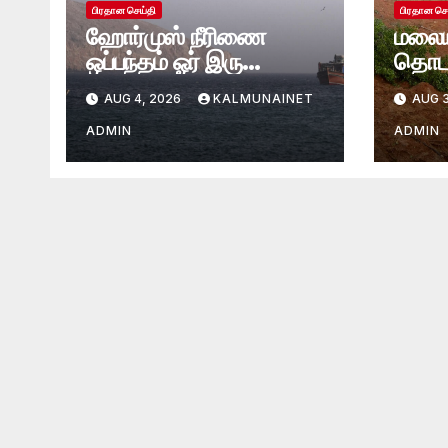
பிரதான செய்தி
பிரதான செ
ஹோர்முஸ் நீரிணை
மலைய
ஒப்பந்தம் ஓர் இரு
தொடர
தினங்களில் எட்டப்படும்
மண்சர
AUG 4, 2026
KALMUNAINET
AUG 3
என்கிறார் அமெரிக்க
புதைந
கருவூலச் செயலாளர்
ADMIN
ADMIN
ஸ்காட் பெசென்ட்!