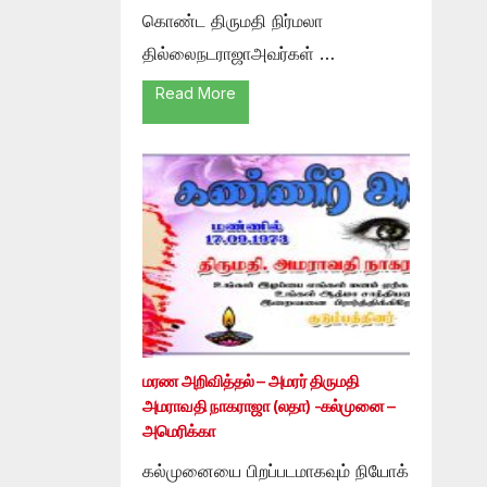
கொண்ட திருமதி நிர்மலா
தில்லைநடராஜாஅவர்கள் …
Read More
மரண அறிவித்தல் – அமரர் திருமதி
அமராவதி நாகராஜா (லதா) -கல்முனை –
அமெரிக்கா
கல்முனையை பிறப்படமாகவும் நியோக்