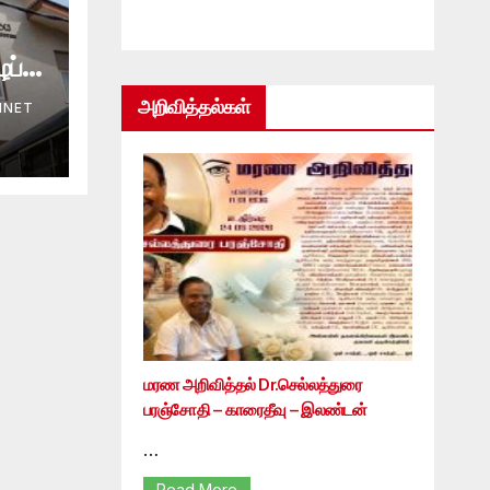
ப்பு
அறிவித்தல்கள்
INET
மரண அறிவித்தல் Dr.செல்லத்துரை
பரஞ்சோதி – காரைதீவு – இலண்டன்
…
Read More