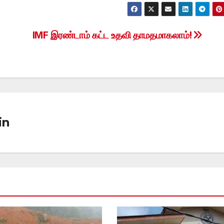
IMF இரண்டாம் கட்ட உதவி தாமதமாகலாம்!
in