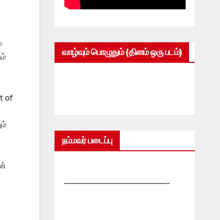
்
வாழ்வும் பொழுதும் (தினம் ஒரு படம்)
ம்
t of
ம்
நம்மவர் படைப்பு
ன்
—————————————-