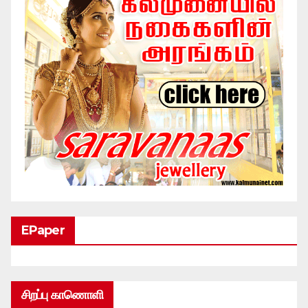
EPaper
சிறப்பு காணொளி