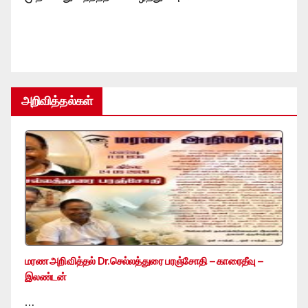
அறிவித்தல்கள்
மரண அறிவித்தல் Dr.செல்லத்துரை பரஞ்சோதி – காரைதீவு –
இலண்டன்
…