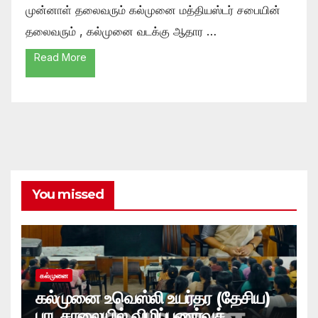
முன்னாள் தலைவரும் கல்முனை மத்தியஸ்டர் சபையின்
தலைவரும் , கல்முனை வடக்கு ஆதார …
Read More
You missed
கல்முனை
கல்முனை உவெஸ்லி உயர்தர (தேசிய)
பாடசாலையில் விழிப்புணர்வுச்