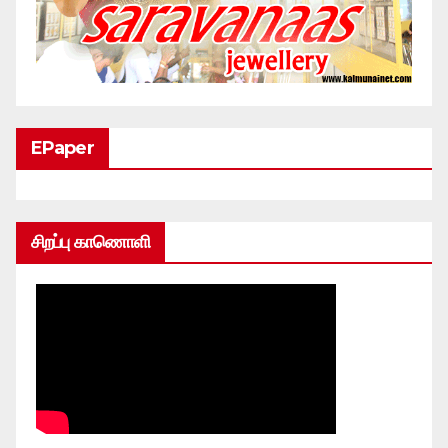
EPaper
சிறப்பு காணொளி