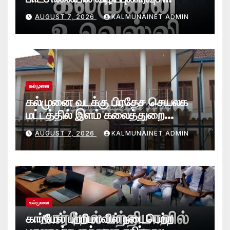
செயலமர்வு
AUGUST 7, 2026
KALMUNAINET ADMIN
கல்முனை
கல்முனை வடக்கு பிரதேச செயலக
மட்டத்தில் இளம் கலைத்துறை
சாதனையாளர்களை உருவாக்கும்
AUGUST 7, 2026
KALMUNAINET ADMIN
தேசியஇளைஞர்விருது_விழா 2026
கல்முனை
கார்மேல் பற்றிமாவில் நடைபெற்ற