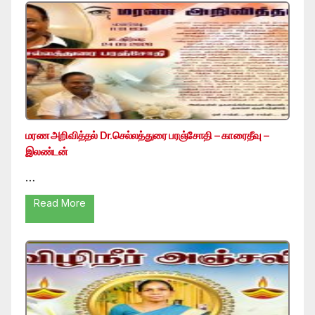
மரண அறிவித்தல் Dr.செல்லத்துரை பரஞ்சோதி – காரைதீவு –
இலண்டன்
…
Read More