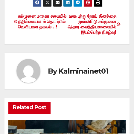
கல்முனை மாநகர சபையில்
உலக புற்று நோய் தினத்தை
Post
நிதிக்கையாடல் தொடர்பில்
முன்னிட்டு கல்முனை
வெளியான தகவல்…!
ஆதார வைத்தியசாலையில்
navigation
இடம்பெற்ற நிகழ்வு!
By
Kalminainet01
Related Post