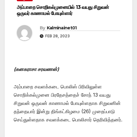
அம்பாறை சொறிகல்முனையில் 13 வயது சிறுவன்
ஒருவர் காணாமல் போயுள்ளார்
By
Kalminainet01
FEB 28, 2023
(கனகராசா சரவணன்)
அம்பாறை சவளக்கடை பொலிஸ் பிரிவிலுள்ள
சொறிக்கல்முனை பிரதேசத்தைச் சோந் 13 வயது
சிறுவன் ஒருவன் காணாமல் போயுள்ளதாக சிறுவனின்
தந்தையார் இன்று திங்கட்கிழமை (26) முறைப்பாடு
செய்துள்ளதாக சவளக்கடை பொலிசார் தெரிவித்தனர்.