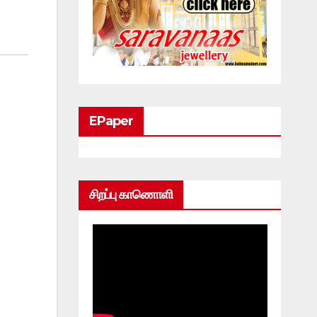
EPaper
சிறப்பு காணொளி
்