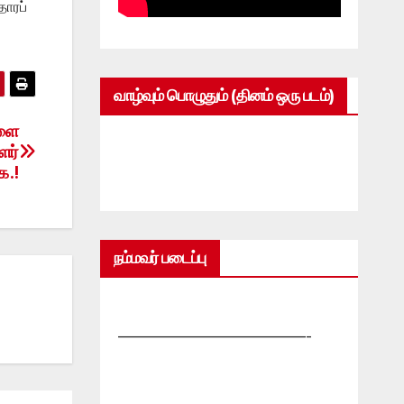
ாரப்
வாழ்வும் பொழுதும் (தினம் ஒரு படம்)
களை
ளர்
ை.!
நம்மவர் படைப்பு
—————————————-