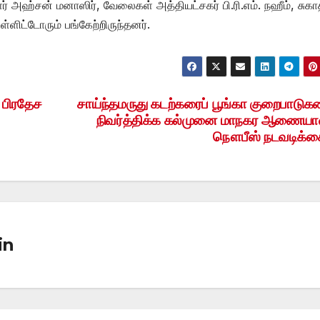
அஹ்சன் மனாஸிர், வேலைகள் அத்தியட்சகர் பி.ரி.எம். நஹீம், சுகாத
ள்ளிட்டோரும் பங்கேற்றிருந்தனர்.
 பிரதேச
சாய்ந்தமருது கடற்கரைப் பூங்கா குறைபாடு
நிவர்த்திக்க கல்முனை மாநகர ஆணையா
நௌபீஸ் நடவடிக்க
in