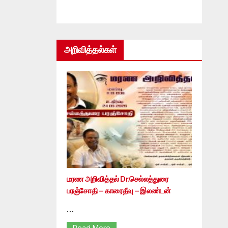
அறிவித்தல்கள்
மரண அறிவித்தல் Dr.செல்லத்துரை
பரஞ்சோதி – காரைதீவு – இலண்டன்
…
Read More