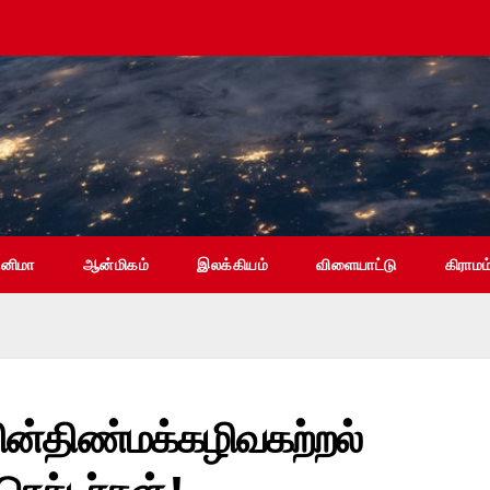
ினிமா
ஆன்மிகம்
இலக்கியம்
விளையாட்டு
கிராமம
ன்திண்மக்கழிவகற்றல்