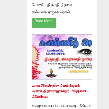
கொண்ட திருமதி நிர்மலா
தில்லைநடராஜாஅவர்கள் …
Read More
மரண அறிவித்தல் – அமரர் திருமதி
அமராவதி நாகராஜா (லதா) -கல்முனை –
அமெரிக்கா
கல்முனையை பிறப்படமாகவும் நியோக்