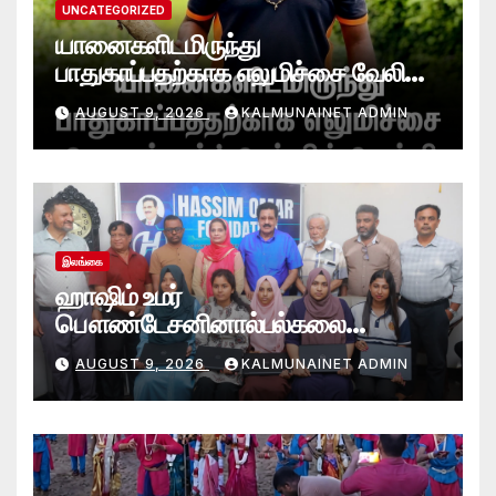
UNCATEGORIZED
யானைகளிடமிருந்து
பாதுகாப்பதற்காக எலுமிச்சை வேலி
அமைத்தல்’ ஆய்வில் வெற்றி
AUGUST 9, 2026
KALMUNAINET ADMIN
என்கிறார் வினோஜ்குமார்
இலங்கை
ஹாஷிம் உமர்
பௌண்டேசனினால்பல்கலை
மாணவர்களுக்குமடி கணனி
AUGUST 9, 2026
KALMUNAINET ADMIN
அன்பளிப்பு.!