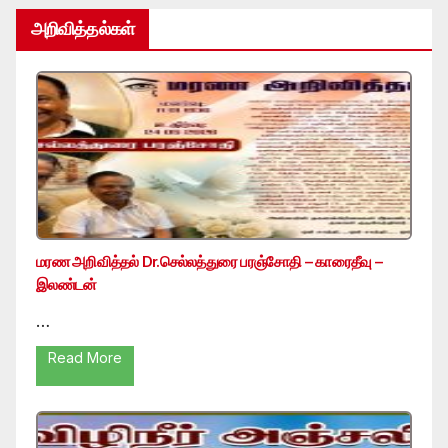
அறிவித்தல்கள்
மரண அறிவித்தல் Dr.செல்லத்துரை பரஞ்சோதி – காரைதீவு –
இலண்டன்
…
Read More