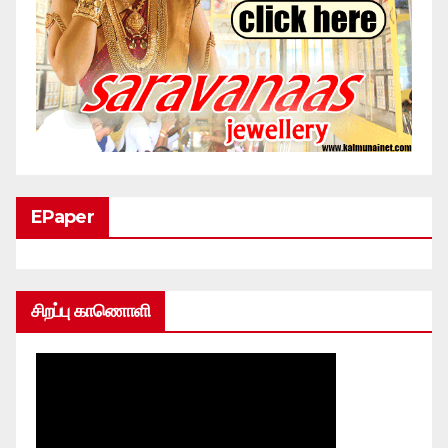
EPaper
சிறப்பு காணொளி