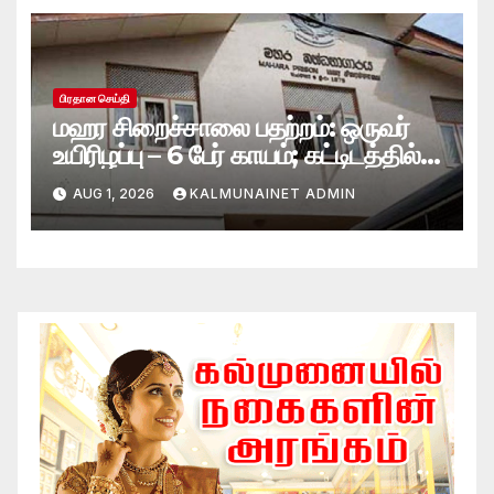
பிரதான செய்தி
மஹர சிறைச்சாலை பதற்றம்: ஒருவர்
உயிரிழப்பு – 6 பேர் காயம்; கட்டிடத்தில்
பாரிய தீ
AUG 1, 2026
KALMUNAINET ADMIN