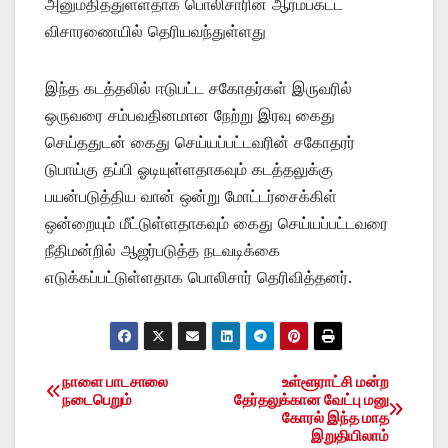
அனுமதித்துள்ளதாக பொலிசாரின் ஆரம்பகட்ட
விசாரணையில் தெரியவந்துள்ளது
இந்த கடத்தலில் ஈடுபட்ட சகோதர்கள் இருவரில்
ஒருவரை சம்பவதினமான நேற்று இரவு கைது
செய்ததுடன் கைது செய்யப்பட்டவரின் சகோதரர்
டுபாய்கு தப்பி ஓடியுள்ளதாகவும் கடத்தலுக்கு
பயன்படுத்திய வான் ஒன்று மோட்டர்சைக்கிள்
ஒன்றையும் மீட்டுள்ளதாகவும் கைது செய்யப்பட்டவரை
நீதிமன்றில் ஆஜர்படுத்த நடவடிக்கை
எடுக்கப்பட்டுள்ளதாக பொலிசார் தெரிவித்தனர்.
நாளை பாடசாலை
உள்ளூராட்சி மன்ற
Post
நடைபெறும்
தேர்தலுக்கான வேட்பு மனு
கோரல் இந்த மாத
navigation
இறுதியிலாம்