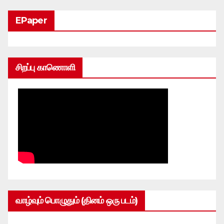
EPaper
சிறப்பு காணொளி
வாழ்வும் பொழுதும் (தினம் ஒரு படம்)