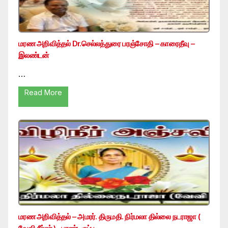
மரண அறிவித்தல் Dr.செல்லத்துரை பரஞ்சோதி – காரைதீவு –
இலண்டன்
…
Read More
மரண அறிவித்தல் – அமரர். திருமதி. நிர்மலா தில்லை நடராஜா (