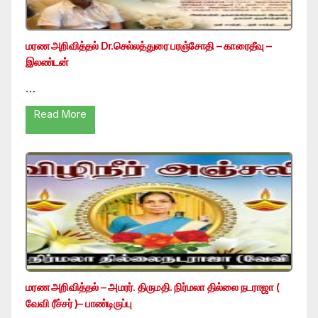
மரண அறிவித்தல் Dr.செல்லத்துரை பரஞ்சோதி – காரைதீவு –
இலண்டன்
…
Read More
மரண அறிவித்தல் – அமரர். திருமதி. நிர்மலா தில்லை நடராஜா (
வேவி ரீச்சர் )– பாண்டிருப்பு