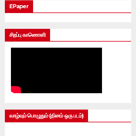
EPaper
சிறப்பு காணொளி
வாழ்வும் பொழுதும் (தினம் ஒரு படம்)