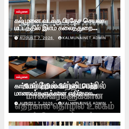
கல்முனை
கல்முனை வடக்கு பிரதேச செயலக
மட்டத்தில் இளம் கலைத்துறை
சாதனையாளர்களை உருவாக்கும்
AUGUST 7, 2026
KALMUNAINET ADMIN
தேசியஇளைஞர்விருது_விழா 2026
கல்முனை
கார்மேல் பற்றிமாவில் நடைபெற்ற
மாணவர்களுக்கான எதிர்கால
தொழில் உலகம் பற்றிய கருத்தரங்கு
AUGUST 7, 2026
KALMUNAINET ADMIN