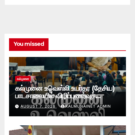
You missed
கல்முனை
கல்முனை உவெஸ்லி உயர்தர (தேசிய)
பாடசாலையில் விழிப்புணர்வுச்
செயலமர்வு
AUGUST 7, 2026
KALMUNAINET ADMIN