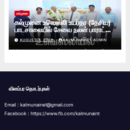
கல்முனை
கல்முனை உவெஸ்லி உயர்தர (தேசிய)
பாடசாலையில் சேவை நலன் பாராட்டு
விழா சிறப்பாக நடைபெற்றது
AUGUST 7, 2026
KALMUNAINET ADMIN
விளம்பர தொடர்புகள்
Email :
kalmunainet@gmail.com
Facebook : https://www.fb.com/kalmunaint