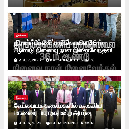
வாழ்த்துக்கள்!
இலங்கை
திராய்க்கேணிப் படுகொலை 36 ம்
ஆண்டு நினைவு நாள் நினைவேந்தல்!
AUG 7, 2026
KALMUNAINET ADMIN
இலங்கை
வேப்பையடி கலைமகளில் கலக்கிய
மாணவர் பாராளுமன்ற அமர்வு
AUG 6, 2026
KALMUNAINET ADMIN