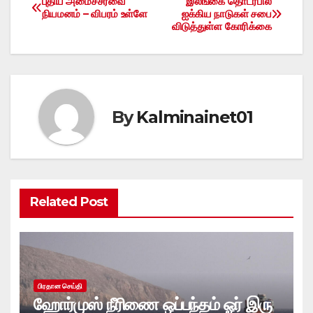
புதிய அமைச்சரவை
இலங்கை தொடர்பில்
Post
நியமனம் – விபரம் உள்ளே
ஐக்கிய நாடுகள் சபை
விடுத்துள்ள கோரிக்கை
navigation
By
Kalminainet01
Related Post
பிரதான செய்தி
ஹோர்முஸ் நீரிணை ஒப்பந்தம் ஓர் இரு