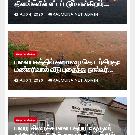
தினங்களில் எட்டப்படும் என்கிறார்
அமெரிக்க கருவூலச் செயலாளர்
AUG 4, 2026
KALMUNAINET ADMIN
ஸ்காட் பெசென்ட்!
பிரதான செய்தி
மலையகத்தில் கனமழை தொடர்கிறது:
மண்சரிவால் வீடு புதைந்து நால்வர்
மாயம்
AUG 3, 2026
KALMUNAINET ADMIN
பிரதான செய்தி
மஹர சிறைச்சாலை பதற்றம்: ஒருவர்