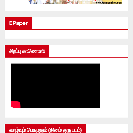
EPaper
சிறப்பு காணொளி
வாழ்வும் பொழுதும் (தினம் ஒரு படம்)