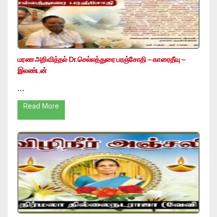
மரண அறிவித்தல் Dr.செல்லத்துரை பரஞ்சோதி – காரைதீவு –
இலண்டன்
…
Read More