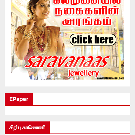
EPaper
சிறப்பு காணொளி