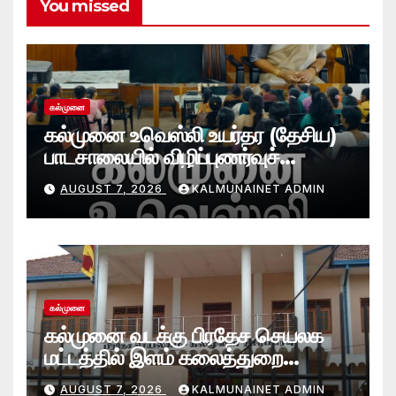
You missed
கல்முனை
கல்முனை உவெஸ்லி உயர்தர (தேசிய)
பாடசாலையில் விழிப்புணர்வுச்
செயலமர்வு
AUGUST 7, 2026
KALMUNAINET ADMIN
கல்முனை
கல்முனை வடக்கு பிரதேச செயலக
மட்டத்தில் இளம் கலைத்துறை
சாதனையாளர்களை உருவாக்கும்
AUGUST 7, 2026
KALMUNAINET ADMIN