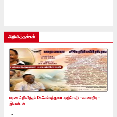
அறிவித்தல்கள்
மரண அறிவித்தல் Dr.செல்லத்துரை பரஞ்சோதி – காரைதீவு –
இலண்டன்
…