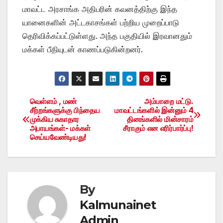
மாவட்ட அரசாங்க அதிபரின் கவனத்திற்கு இந்த
யானைகளின் அட்டகாசங்கள் பற்றிய முறைப்பாடு
தெரிவிக்கப்பட்டுள்ளது. அந்த பகுதியில் இரவானதும்
மக்கள் பீதியுடன் காணப்படுகின்றனர்.
வெள்ளம் , மண்
அம்பாறை மட்டு.
Post
சீற்றங்களுக்கு பிந்தைய
மாவட்டங்களில் இன்னும் 4
முக்கிய சுகாதார
தினங்களில் மின்சாரம்
navigation
அபாயங்கள்- மக்கள்
சீராகும் என எரிர்பார்ப்பு!
செய்யவேண்டியது!
By
Kalmunainet
Admin