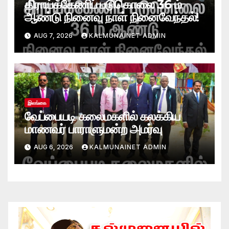
திராய்க்கேணிப் படுகொலை 36 ம்
ஆண்டு நினைவு நாள் நினைவேந்தல்!
AUG 7, 2026
KALMUNAINET ADMIN
இலங்கை
வேப்பையடி கலைமகளில் கலக்கிய
மாணவர் பாராளுமன்ற அமர்வு
AUG 6, 2026
KALMUNAINET ADMIN