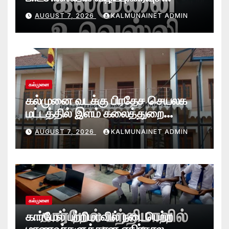
செயலமர்வு
AUGUST 7, 2026
KALMUNAINET ADMIN
கல்முனை
கல்முனை வடக்கு பிரதேச செயலக
மட்டத்தில் இளம் கலைத்துறை
சாதனையாளர்களை உருவாக்கும்
AUGUST 7, 2026
KALMUNAINET ADMIN
தேசியஇளைஞர்விருது_விழா 2026
கல்முனை
கார்மேல் பற்றிமாவில் நடைபெற்ற