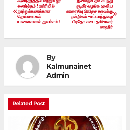
அனர்த்தத்தில் மற்றும் ஓர்
இனமதபேதம் கடந்து
Post
அனர்த்தம் ! உமிரியில்
குடிநீர் வழங்க உதவிய
நூற்றுக்கணக்கான
காரைதீவு பிரதேச சபைக்கு
navigation
தென்னைகள்
நன்றிகள் -சம்மாந்துறை
யானைகளால் துவம்சம் !
பிரதேச சபை தவிசாளர்
மாஹிர்
By
Kalmunainet
Admin
Related Post