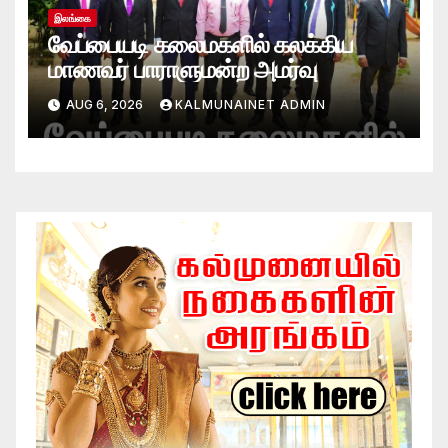
இலங்கை
வேப்பையடி கலைமகளில் கலக்கிய
மாணவர் பாராளுமன்ற அமர்வு
AUG 6, 2026
KALMUNAINET ADMIN