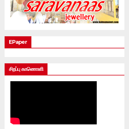
EPaper
சிறப்பு காணொளி