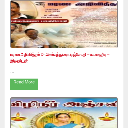
மரண அறிவித்தல் Dr.செல்லத்துரை பரஞ்சோதி – காரைதீவு –
இலண்டன்
…
Read More