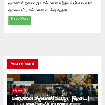
முன்னாள் தலைவரும் கல்முனை மத்தியஸ்டர் சபையின்
தலைவரும் , கல்முனை வடக்கு ஆதார …
Read More
You missed
கல்முனை
கல்முனை உவெஸ்லி உயர்தர (தேசிய)
பாடசாலையில் விழிப்புணர்வுச்