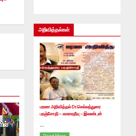
அறிவித்தல்கள்
மரண அறிவித்தல் Dr.செல்லத்துரை
பரஞ்சோதி – காரைதீவு – இலண்டன்
ில்
…
Read More