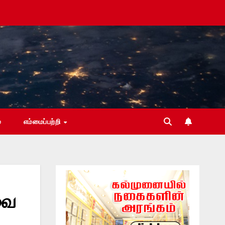
்
எம்மைப்பற்றி
வை