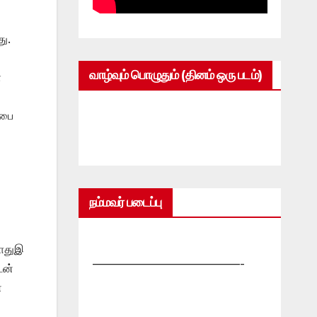
து.
வாழ்வும் பொழுதும் (தினம் ஒரு படம்)
்
சபை
நம்மவர் படைப்பு
போதுஇ
—————————————-
டன்
ன