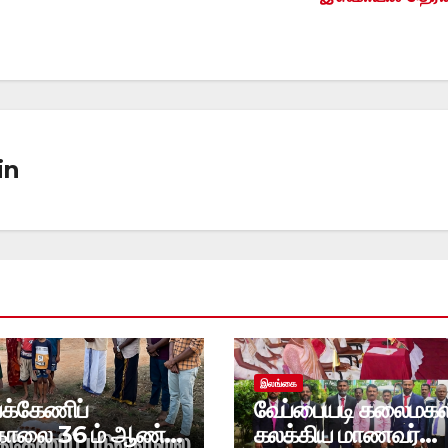
in
இலங்கை
்க்கேணிப்
வேப்பையடி கலைமகள
ொலை 36 ம் ஆண்டு
கலக்கிய மாணவர்