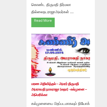
கொண்ட திருமதி நிர்மலா
தில்லைநடராஜாஅவர்கள் …
Read More
மரண அறிவித்தல் – அமரர் திருமதி
அமராவதி நாகராஜா (லதா) -கல்முனை –
அமெரிக்கா
கல்முனையை பிறப்படமாகவும் நியோக்