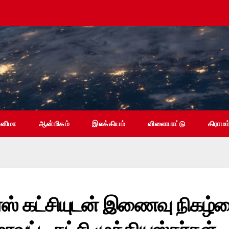
ினிமா
ஆன்மிகம்
இலக்கியம்
விளையாட்டு
கிராமம
கிரஸ் கட்சியுடன் இணைவு நிகழ்