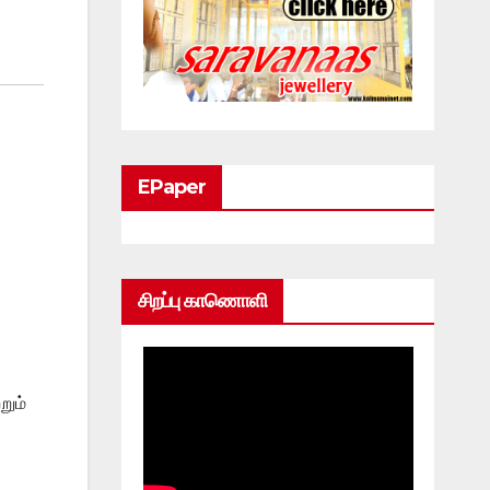
EPaper
சிறப்பு காணொளி
றும்