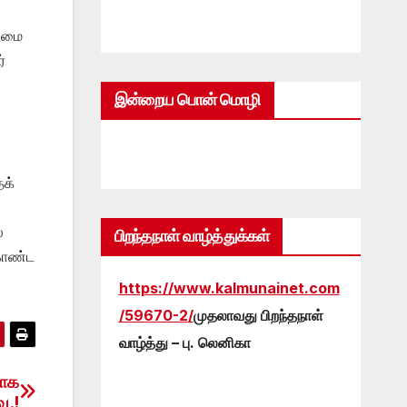
லைமை
்
இன்றைய பொன் மொழி
தக்
்
பிறந்தநாள் வாழ்த்துக்கள்
 கொண்ட
https://www.kalmunainet.com
/59670-2/
முதலாவது பிறந்தநாள்
வாழ்த்து – பு. லெனிகா
ராக
ு.!