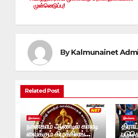
navigation
முன்னெடுப்பு!
By
Kalmunainet Adm
Related Post
இலங்கை
இலங்கை
நான்காம் ஆண்டில் காலடி
திராய
வைக்கும் கிழக்கிலங்கை
படுக