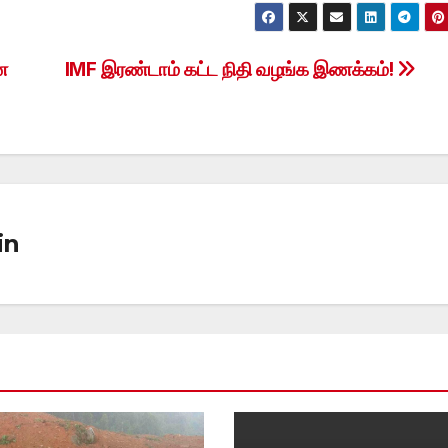
ை
IMF இரண்டாம் கட்ட நிதி வழங்க இணக்கம்!
in