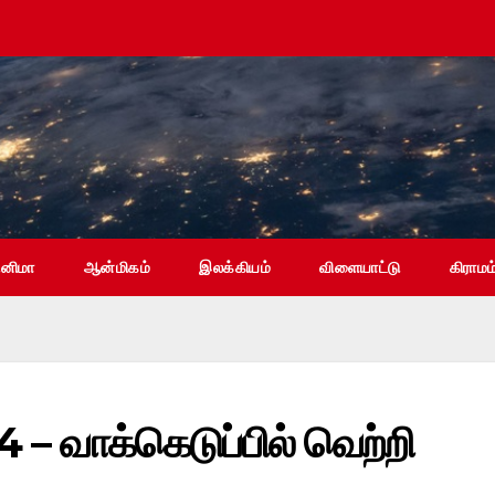
ினிமா
ஆன்மிகம்
இலக்கியம்
விளையாட்டு
கிராமம
4 – வாக்கெடுப்பில் வெற்றி