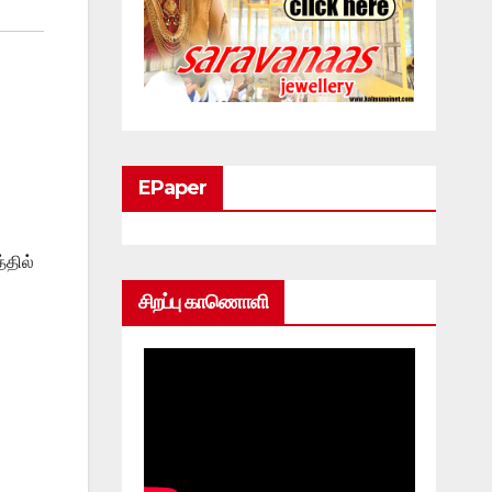
EPaper
்தில்
சிறப்பு காணொளி