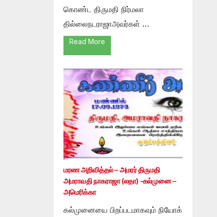
கொண்ட திருமதி நிர்மலா
தில்லைநடராஜாஅவர்கள் …
Read More
மரண அறிவித்தல் – அமரர் திருமதி
அமராவதி நாகராஜா (லதா) -கல்முனை –
அமெரிக்கா
கல்முனையை பிறப்படமாகவும் நியோக்