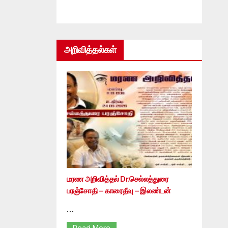
அறிவித்தல்கள்
மரண அறிவித்தல் Dr.செல்லத்துரை
பரஞ்சோதி – காரைதீவு – இலண்டன்
…
Read More