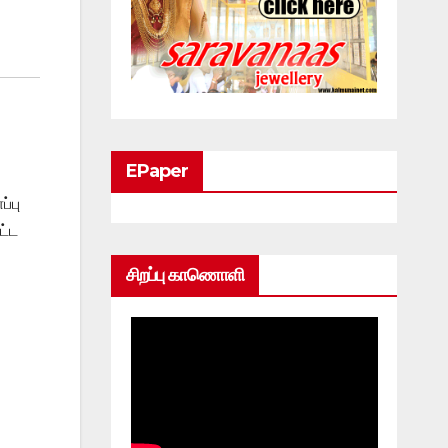
EPaper
்பு
ட்ட
சிறப்பு காணொளி