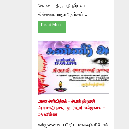
கொண்ட திருமதி நிர்மலா
தில்லைநடராஜாஅவர்கள் …
Read More
மரண அறிவித்தல் – அமரர் திருமதி
அமராவதி நாகராஜா (லதா) -கல்முனை –
அமெரிக்கா
கல்முனையை பிறப்படமாகவும் நியோக்