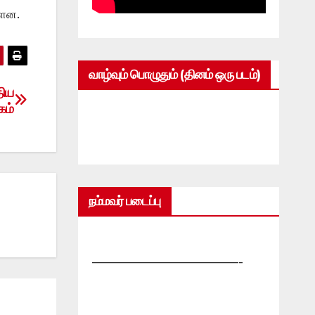
்ளன.
வாழ்வும் பொழுதும் (தினம் ஒரு படம்)
திய
கம்
நம்மவர் படைப்பு
—————————————-