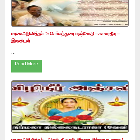
மரண அறிவித்தல் Dr.செல்லத்துரை பரஞ்சோதி – காரைதீவு –
இலண்டன்
…
Read More
மரண அறிவித்தல் – அமரர். திருமதி. நிர்மலா தில்லை நடராஜா (