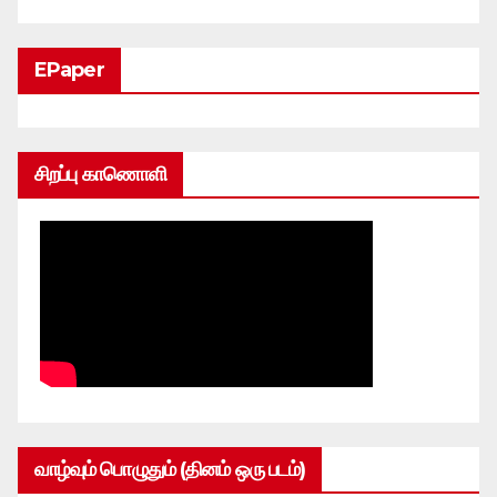
EPaper
சிறப்பு காணொளி
வாழ்வும் பொழுதும் (தினம் ஒரு படம்)