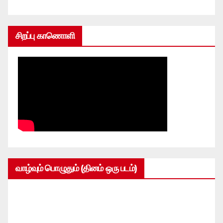
சிறப்பு காணொளி
வாழ்வும் பொழுதும் (தினம் ஒரு படம்)