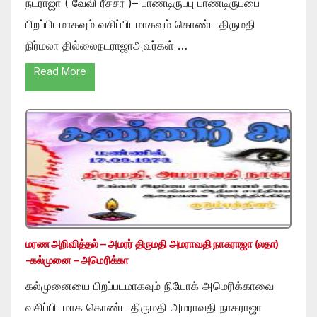
நடராஜா ( வேவி ரீச்சர் )– பாண்டிருப்பு பாண்டிருப்பை
பிறப்பிடமாகவும் வசிப்பிடமாகவும் கொண்ட திருமதி
நிர்மலா தில்லைநடராஜாஅவர்கள் …
Read More
மரண அறிவித்தல் – அமரர் திருமதி அமராவதி நாகராஜா (லதா)
-கல்முனை – அமெரிக்கா
கல்முனையை பிறப்படமாகவும் நியோக் அமெரிக்காவை
வசிப்பிடமாக கொண்ட திருமதி அமராவதி நாகராஜா