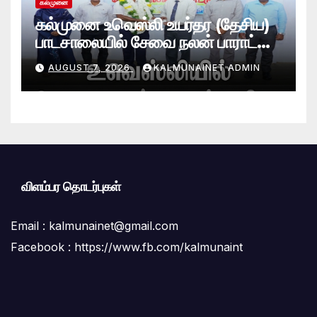
கல்முனை
கல்முனை உவெஸ்லி உயர்தர (தேசிய)
பாடசாலையில் சேவை நலன் பாராட்டு
விழா சிறப்பாக நடைபெற்றது
AUGUST 7, 2026
KALMUNAINET ADMIN
விளம்பர தொடர்புகள்
Email :
kalmunainet@gmail.com
Facebook : https://www.fb.com/kalmunaint