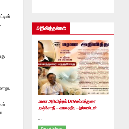
்டின்
ய
அறிவித்தல்கள்
்கு
்ளது.
மரண அறிவித்தல் Dr.செல்லத்துரை
கள்
பரஞ்சோதி – காரைதீவு – இலண்டன்
ு
…
Read More