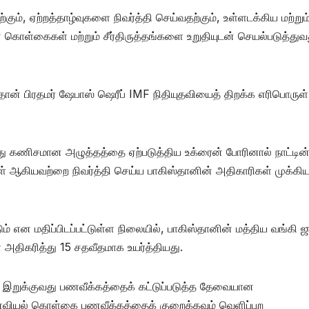
ம், ஏற்றத்தாழ்வுகளை நிவர்த்தி செய்வதற்கும், உள்ளடக்கிய மற்றும
 கொள்கைகள் மற்றும் சீர்திருத்தங்களை உறுதியுடன் செயல்படுத்துவ
தான் பிரதமர் ஷேபாஸ் ஷெரீப் IMF நிதியுதவியைத் திறக்க எரிபொருள்
் மீது கணிசமான அழுத்தத்தை ஏற்படுத்திய உக்ரைன் போரினால் நாட்டின
கள் ஆகியவற்றை நிவர்த்தி செய்ய பாகிஸ்தானின் அதிகாரிகள் முக்க
ம் என மதிப்பிடப்பட்டுள்ள நிலையில், பாகிஸ்தானின் மத்திய வங்கி
் அதிகரித்து 15 சதவீதமாக உயர்த்தியது.
றுக்குவது பணவீக்கத்தைக் கட்டுப்படுத்த தேவையான
ணவியல் கொள்கை பணவீக்கத்தைக் குறைக்கவும் வெளிப்புற