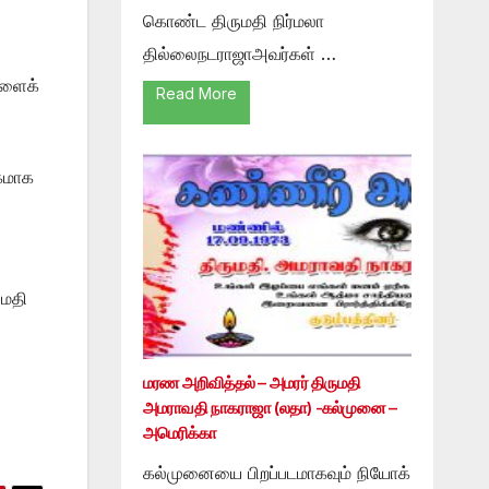
கொண்ட திருமதி நிர்மலா
தில்லைநடராஜாஅவர்கள் …
களைக்
Read More
ிகமாக
ுமதி
மரண அறிவித்தல் – அமரர் திருமதி
அமராவதி நாகராஜா (லதா) -கல்முனை –
அமெரிக்கா
கல்முனையை பிறப்படமாகவும் நியோக்