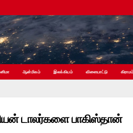
ினிமா
ஆன்மிகம்
இலக்கியம்
விளையாட்டு
கிராமம
்லியன் டாலர்களை பாகிஸ்தான்