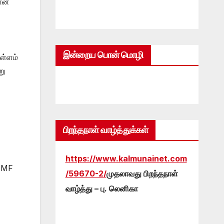
யான
இன்றைய பொன் மொழி
ெள்ளம்
று
பிறந்தநாள் வாழ்த்துக்கள்
https://www.kalmunainet.com
 IMF
/59670-2/
முதலாவது பிறந்தநாள்
வாழ்த்து – பு. லெனிகா