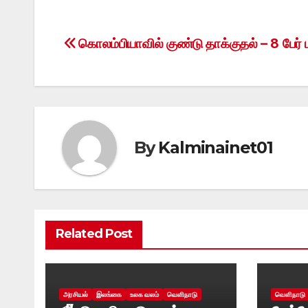
கொலம்பியாவில் குண்டு தாக்குதல் – 8 பேர் 
Post
navigation
By
Kalminainet01
Related Post
அரசியல்
இலங்கை
உலக வலம்
வெளிநாடு
வெளிநாடு