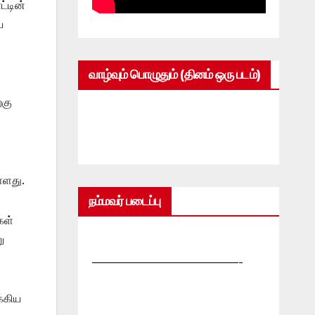
்டின்
ய
வாழ்வும் பொழுதும் (தினம் ஒரு படம்)
்கு
்ளது.
நம்மவர் படைப்பு
கள்
ு
—————————————-
க்கிய