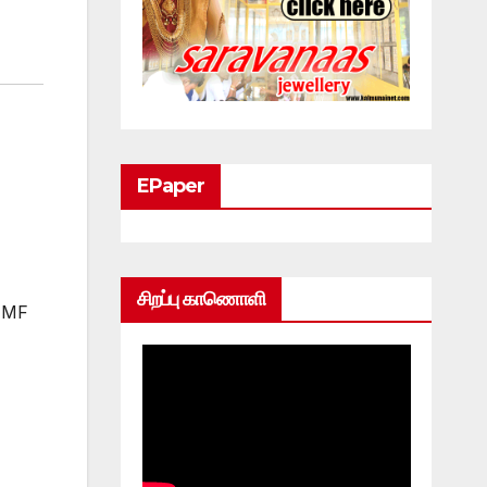
EPaper
சிறப்பு காணொளி
 IMF