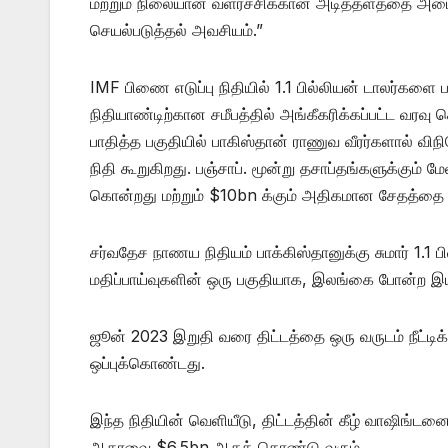
மற்றும் நிலையான வளர்ச்சிக்கான அடித்தளத்தை அமைப
செயல்படுத்தல் அவசியம்.”
IMF பிணை எடுப்பு நிதியில் 1.1 பில்லியன் டாலர்களை 
நிதியாண்டிற்கான சமீபத்தில் அங்கீகரிக்கப்பட்ட வரவு 
பாதித்த பகுதியில் பாகிஸ்தான் ராணுவ வீரர்களால் வ
நிதி கூறுகிறது. பஞ்சாப். மூன்று தசாப்தங்களுக்கு
கொன்றது மற்றும் $10bn க்கும் அதிகமான சேதத்தை ஏற
சர்வதேச நாணய நிதியம் பாக்கிஸ்தானுக்கு சுமார் 1.1
மதிப்பாய்வுகளின் ஒரு பகுதியாக, இலங்கை போன்ற இயல
ஜூன் 2023 இறுதி வரை திட்டத்தை ஒரு வருடம் நீட்டிக
ஒப்புக்கொண்டது.
இந்த நிதியின் வெளியீடு, திட்டத்தின் கீழ் வாஷிங்
ஆதரவை $6.5bn ஆகக் கொண்டு வரும்.