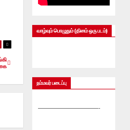
வாழ்வும் பொழுதும் (தினம் ஒரு படம்)
்கி
்கை
நம்மவர் படைப்பு
—————————————-