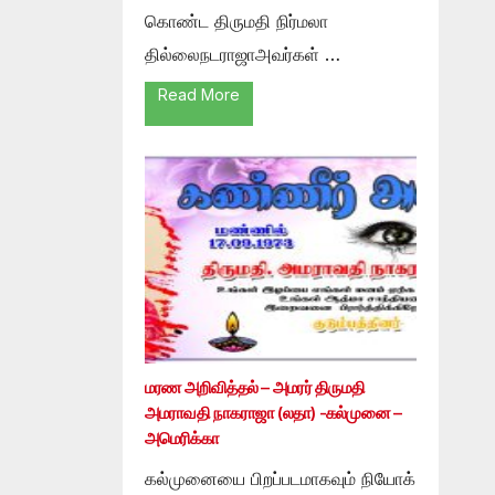
கொண்ட திருமதி நிர்மலா
தில்லைநடராஜாஅவர்கள் …
Read More
மரண அறிவித்தல் – அமரர் திருமதி
அமராவதி நாகராஜா (லதா) -கல்முனை –
அமெரிக்கா
கல்முனையை பிறப்படமாகவும் நியோக்