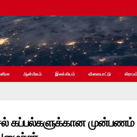
ினிமா
ஆன்மிகம்
இலக்கியம்
விளையாட்டு
கிராமம
ீசல் கப்பல்களுக்கான முன்பணம்