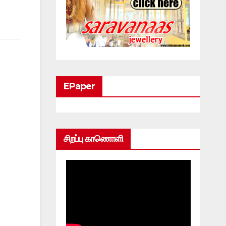
EPaper
சிறப்பு காணொளி