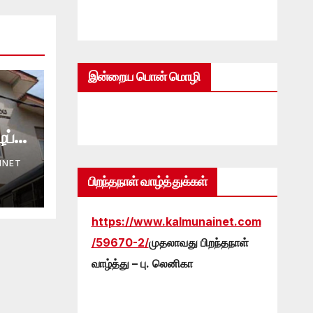
இன்றைய பொன் மொழி
ப்பு
INET
பிறந்தநாள் வாழ்த்துக்கள்
https://www.kalmunainet.com
/59670-2/
முதலாவது பிறந்தநாள்
வாழ்த்து – பு. லெனிகா