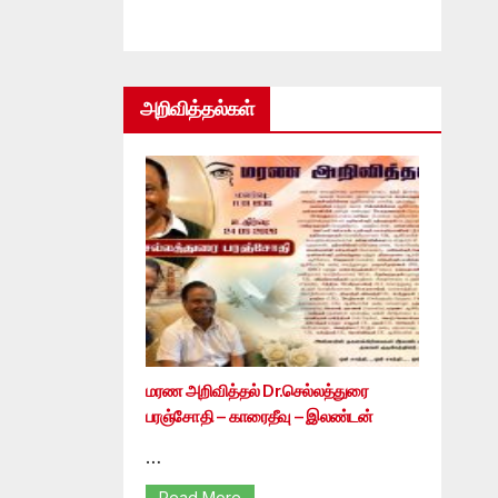
அறிவித்தல்கள்
மரண அறிவித்தல் Dr.செல்லத்துரை
பரஞ்சோதி – காரைதீவு – இலண்டன்
…
Read More