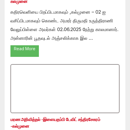
கல்முனை
கதிரவெளியை பிறப்பிடமாகவும் ,கல்முனை – 02 ஐ
வசிப்பிடமாகவும் கொண்ட அமரர் திருமதி உருத்திராணி
வேலுப்பிள்ளை அவர்கள் 02.06.2025 நேற்று காலமானார்.
அன்னாரின் பூதவுடல் அஞ்சலிக்காக இல …
Read More
மரண அறிவித்தல் -இளையதம்பி டேவிட் சந்திரசேகரம்
-கல்முனை