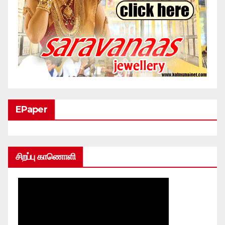
EPaper
சிறப்பு காணொளி