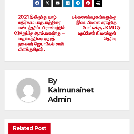
2021 இலிருந்து யாழ்-
பல்கலைக்கழகங்களுக்கு
Post
கதிர்காம பாதயாத்திரை
இடையிலான கராத்தே
பண்டத்தரிப்பு பிரான்பற்றில்
போட்டிக்கு JKMO
navigation
இருந்தே ஆரம்பமாகிறது –
உறுப்பினர் நிவலக்ஜன்
பாதயாத்திரை குழுத்
தெரிவு
தலைவர் ஜெயாவேல் சாமி
விளக்குகிறார் .
By
Kalmunainet
Admin
Related Post