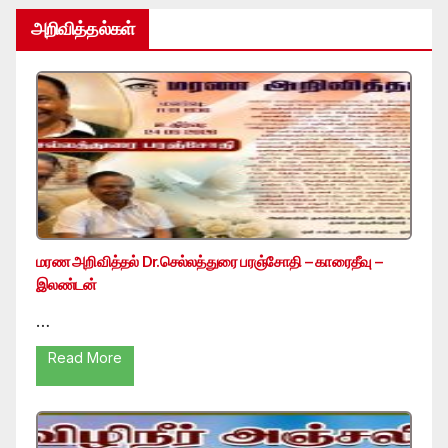
அறிவித்தல்கள்
மரண அறிவித்தல் Dr.செல்லத்துரை பரஞ்சோதி – காரைதீவு –
இலண்டன்
…
Read More