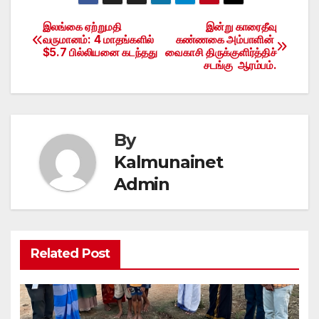
இலங்கை ஏற்றுமதி
இன்று காரைதீவு
Post
வருமானம்: 4 மாதங்களில்
கண்ணகை அம்பாளின்
$5.7 பில்லியனை கடந்தது
வைகாசி திருக்குளிர்த்திச்
navigation
சடங்கு ஆரம்பம்.
By
Kalmunainet
Admin
Related Post