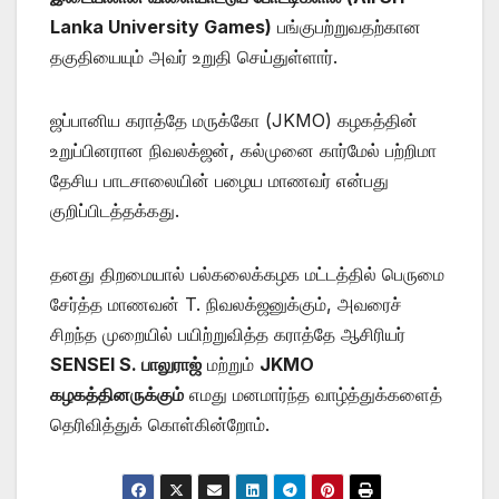
Lanka University Games)
பங்குபற்றுவதற்கான
தகுதியையும் அவர் உறுதி செய்துள்ளார்.
ஜப்பானிய கராத்தே மருக்கோ (JKMO) கழகத்தின்
உறுப்பினரான நிவலக்ஜன், கல்முனை கார்மேல் பற்றிமா
தேசிய பாடசாலையின் பழைய மாணவர் என்பது
குறிப்பிடத்தக்கது.
தனது திறமையால் பல்கலைக்கழக மட்டத்தில் பெருமை
சேர்த்த மாணவன் T. நிவலக்ஜனுக்கும், அவரைச்
சிறந்த முறையில் பயிற்றுவித்த கராத்தே ஆசிரியர்
SENSEI S. பாலுராஜ்
மற்றும்
JKMO
கழகத்தினருக்கும்
எமது மனமார்ந்த வாழ்த்துக்களைத்
தெரிவித்துக் கொள்கின்றோம்.