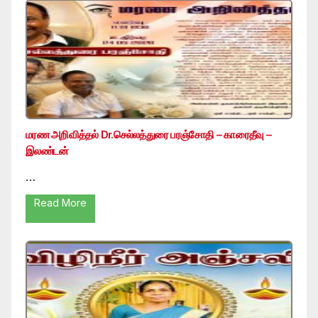
மரண அறிவித்தல் Dr.செல்லத்துரை பரஞ்சோதி – காரைதீவு –
இலண்டன்
…
Read More