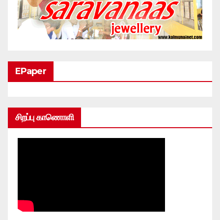
EPaper
சிறப்பு காணொளி