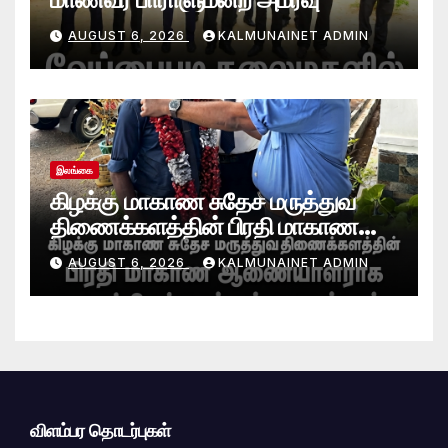
AUGUST 6, 2026
KALMUNAINET ADMIN
இலங்கை
கிழக்கு மாகாண சுதேச மருத்துவ
திணைக்களத்தின் பிரதி மாகாண
ஆணையாளராக வைத்தியர் அன்டன்
AUGUST 6, 2026
KALMUNAINET ADMIN
அனஸ்டீன் கடமையேற்பு!
விளம்பர தொடர்புகள்