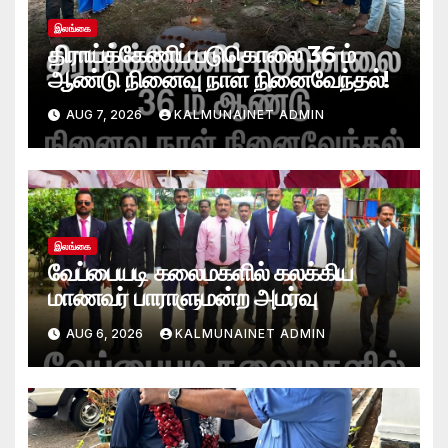
இலங்கை
திராய்க்கேணிப் படுகொலை 36 ம்
ஆண்டு நினைவு நாள் நினைவேந்தல்!
AUG 7, 2026
KALMUNAINET ADMIN
இலங்கை
வேப்பையடி கலைமகளில் கலக்கிய
மாணவர் பாராளுமன்ற அமர்வு
AUG 6, 2026
KALMUNAINET ADMIN